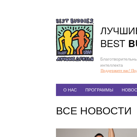
Перейти
к
содержанию
ЛУЧШИ
BEST
B
Благотворительны
интеллекта
Поддержите нас! По
Главное
О НАС
ПРОГРАММЫ
НОВОС
меню
ВСЕ НОВОСТИ
Статья