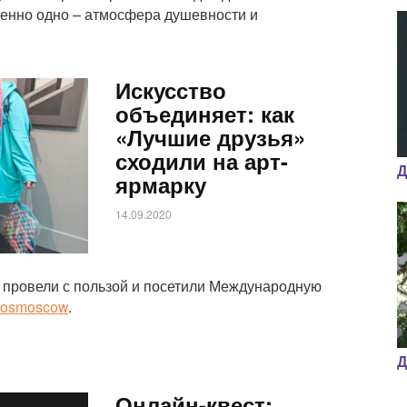
енно одно – атмосфера душевности и
Искусство
объединяет: как
«Лучшие друзья»
сходили на арт-
Д
ярмарку
14.09.2020
 провели с пользой и посетили Международную
osmoscow
.
Д
Онлайн-квест: