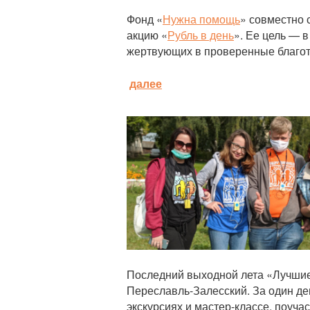
Фонд «
Нужна помощь
» совместно 
акцию «
Рубль в день
». Ее цель — в
жертвующих в проверенные благо
далее
Статья
Последний выходной лета «Лучшие
Переславль-Залесский. За один де
экскурсиях и мастер-классе, поуча