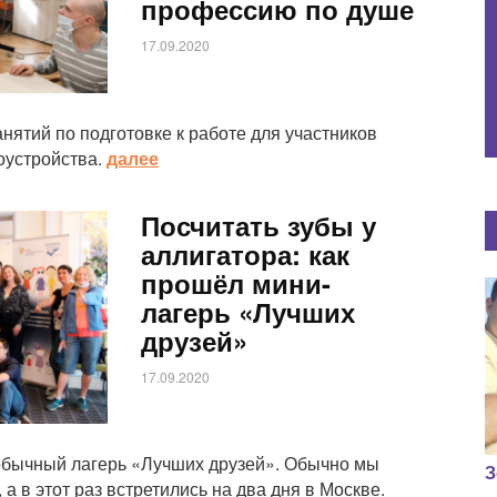
профессию по душе
17.09.2020
нятий по подготовке к работе для участников
оустройства.
далее
Посчитать зубы у
аллигатора: как
прошёл мини-
лагерь «Лучших
друзей»
17.09.2020
обычный лагерь «Лучших друзей». Обычно мы
З
а в этот раз встретились на два дня в Москве.