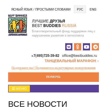
Перейти
Язы
ЯСНЫЙ ЯЗЫК / ПРОСТЫМИ СЛОВАМИ
РУС
ENG
к
содержанию
ЛУЧШИЕ
ДРУЗЬЯ
BEST
BUDDIES
RUSSIA
Благотворительный фонд поддержки лиц с
нарушением развития и интеллекта
Социальные
кнопки
+7(495)725-39-82
office@bestbuddies.ru
ТАНЦЕВАЛЬНЫЙ МАРАФОН
»
Поддержите нас! Подпишитесь на регулярные пожертвования
ПОМОЧЬ
Главное
МЕНЮ
меню
ВСЕ НОВОСТИ