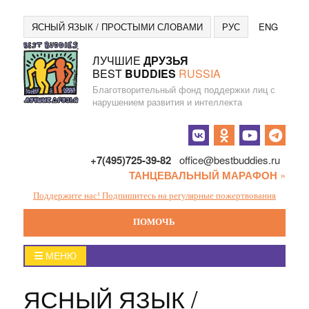
Перейти
Язы
ЯСНЫЙ ЯЗЫК / ПРОСТЫМИ СЛОВАМИ
РУС
ENG
к
содержанию
ЛУЧШИЕ
ДРУЗЬЯ
BEST
BUDDIES
RUSSIA
Благотворительный фонд поддержки лиц с
нарушением развития и интеллекта
Социальные
кнопки
+7(495)725-39-82
office@bestbuddies.ru
ТАНЦЕВАЛЬНЫЙ МАРАФОН
»
Поддержите нас! Подпишитесь на регулярные пожертвования
ПОМОЧЬ
Easy
МЕНЮ
Read
ЯСНЫЙ ЯЗЫК /