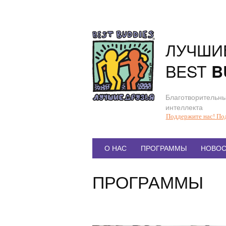
Перейти
к
содержанию
ЛУЧШИ
BEST
B
Благотворительны
интеллекта
Поддержите нас! По
Главное
О НАС
ПРОГРАММЫ
НОВОС
меню
ПРОГРАММЫ