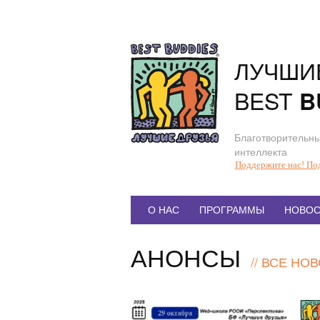
Перейти
к
содержанию
ЛУЧШИ
BEST
B
Благотворительны
интеллекта
Поддержите нас! По
Главное
О НАС
ПРОГРАММЫ
НОВОС
меню
АНОНСЫ
//
ВСЕ НО
Анонс