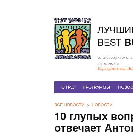
Перейти
к
содержанию
ЛУЧШИ
BEST
B
Благотворительны
интеллекта
Поддержите нас! По
Главное
О НАС
ПРОГРАММЫ
НОВОС
меню
ВСЕ НОВОСТИ
>
НОВОСТИ
10 глупых воп
отвечает Анто