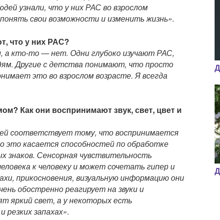
дей узнали, что у них РАС во взрослом
 понять свои возможности и изменить жизнь».
т, что у них РАС?
, а кто-то — нет. Одни глубоко изучают РАС,
юдям. Другие с детства понимают, что просто
Д
нимает это во взрослом возрасте. Я всегда
мом? Как они воспринимают звук, свет, цвет и
ей соответствует тому, что воспринимается
но это касается способностей по обработке
ых знаков. Сенсорная чувствительность
еловека к человеку и может сочетать гипер и
Д
пахи, прикосновения, визуальную информацию они
чень обостренно реагирует на звуки и
ят яркий свет, а у некоторых есть
и резких запахах».