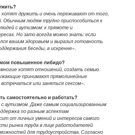
ружить?
е хотят дружить и очень переживают от того,
й. Обычным людям трудно приспособиться к
юдей с аутизмом: к прямоте и
ресах. Но зато всегда можно знать: если
лся вашим здоровьем и выразил готовность
поддержания беседы, а искренне».
тизмом повышенное либидо?
 многие хотят отношений, создать семью.
кружающие принимают прямолинейные
 встречаться или заняться сексом».
ить самостоятельно и работать?
а с аутизмом. Даже самым социализированным
оддержка по разным аспектам
сит от личных умений и интересов самого
ости рынка труда в лице работодателей
озможностей для трудоустройства. Согласно