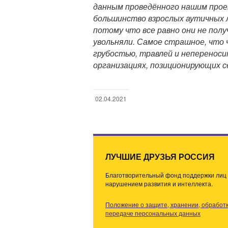
данным проведённого нашим про
большинство взрослых аутичных 
потому что все равно они не полу
увольняли. Самое страшное, что 
грубостью, травлей и неперенос
организациях, позиционирующих с
02.04.2021
Н
а
в
и
г
ЛУЧШИЕ ДРУЗЬЯ РОССИЯ
а
Благотворительный фонд поддержки лиц 
ц
нарушением развития и интеллекта.
и
я
Положение о защите, хранении, обработк
п
передаче персональных данных
о