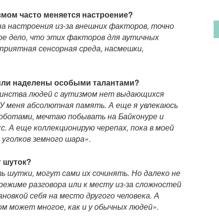
тизмом часто меняется настроение?
а настроения из-за внешних факторов, точно
угое дело, что этих факторов для аутичных
приятная сенсорная среда, насмешки,
и или наделены особыми талантами?
шинства людей с аутизмом нет выдающихся
 У меня абсолютная память. А еще я
увлекаюсь
роботами, мечтаю побывать на Байконуре и
 А еще коллекционирую черепах, пока в моей
 уголков земного шара
».
т шуток?
 шутки, могут сами их сочинять. Но далеко не
режиме разговора или к месту из-за сложностей
новкой себя на место другого человека. А
ом может многое, как и у обычных людей».