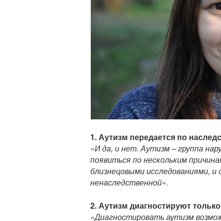
и
1. Аутизм передается по наслед
«И да, и нет. Аутизм
–
группа нар
появиться по нескольким причина
близнецовыми исследованиями, и 
ненаследственной».
2. Аутизм диагностируют только
«Диагностировать аутизм возмож