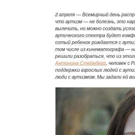
П
о
2 апреля — Всемирный день распр
л
что аутизм — не болезнь, это на
н
вылечить, но можно создать усло
ы
аутического спектра будет комф
й
сотый ребенок рождается с аутиз
т
том числе из кинематографа — н
е
решили разобраться, что из этог
к
Антонина Стейнберг
, человек с
с
поддержки взрослых людей с аути
т
люди с аутизмом. Мы задали ей в
п
у
б
л
и
к
а
ц
и