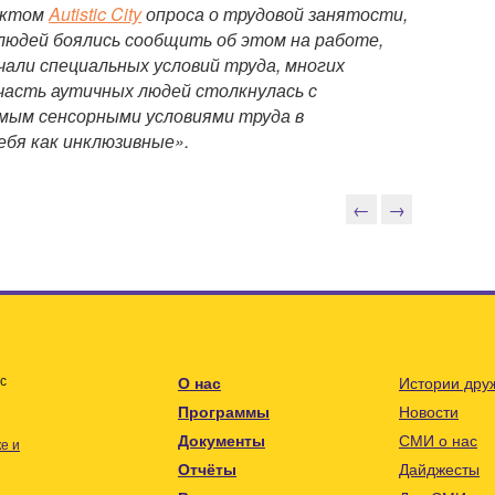
ектом
Autistic City
опроса о трудовой занятости,
людей боялись сообщить об этом на работе,
чали специальных условий труда, многих
часть аутичных людей столкнулась с
имым сенсорными условиями труда в
ебя как инклюзивные».
←
→
с
О нас
Истории дру
Программы
Новости
Документы
СМИ о нас
е и
Отчёты
Дайджесты