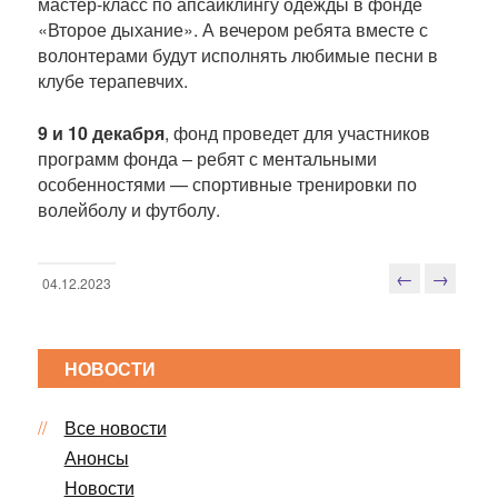
мастер-класс по апсайклингу одежды в фонде
«Второе дыхание». А вечером ребята вместе с
волонтерами будут исполнять любимые песни в
клубе терапевчих.
9 и 10 декабря
, фонд проведет для участников
программ фонда – ребят с ментальными
особенностями — спортивные тренировки по
волейболу и футболу.
←
→
04.12.2023
Н
а
в
НОВОСТИ
и
г
Все новости
а
ц
Анонсы
и
Новости