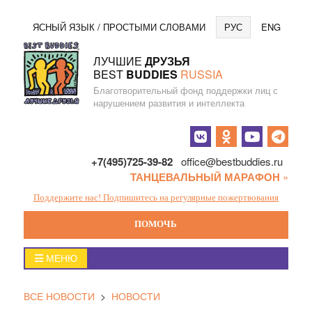
Перейти
Язы
ЯСНЫЙ ЯЗЫК / ПРОСТЫМИ СЛОВАМИ
РУС
ENG
к
содержанию
ЛУЧШИЕ
ДРУЗЬЯ
BEST
BUDDIES
RUSSIA
Благотворительный фонд поддержки лиц с
нарушением развития и интеллекта
Социальные
кнопки
+7(495)725-39-82
office@bestbuddies.ru
ТАНЦЕВАЛЬНЫЙ МАРАФОН
»
Поддержите нас! Подпишитесь на регулярные пожертвования
ПОМОЧЬ
Главное
МЕНЮ
меню
ВСЕ НОВОСТИ
>
НОВОСТИ