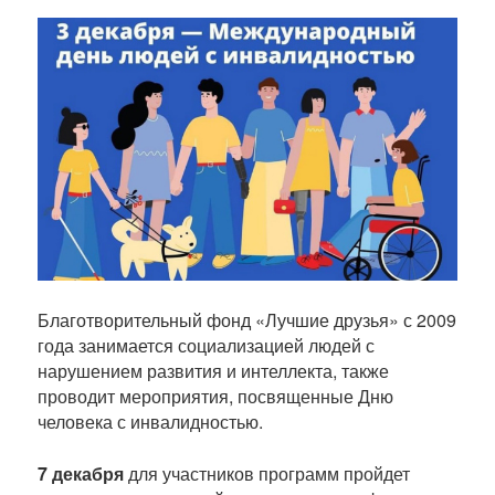
б
л
и
к
а
ц
и
и
Благотворительный фонд «Лучшие друзья» с 2009
года занимается социализацией людей с
нарушением развития и интеллекта, также
проводит мероприятия, посвященные Дню
человека с инвалидностью.
7 декабря
для участников программ пройдет