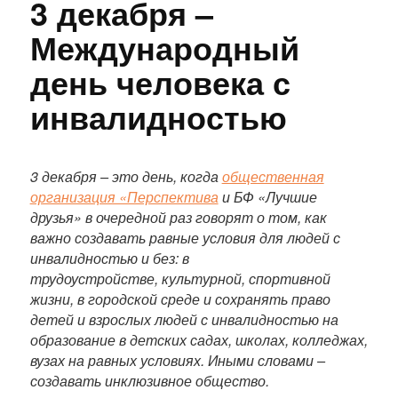
3 декабря –
Международный
день человека с
инвалидностью
П
о
3 декабря – это день, когда
общественная
л
организация «Перспектива
и БФ «Лучшие
н
друзья» в очередной раз говорят о том, как
ы
важно создавать равные условия для людей с
й
инвалидностью и без: в
т
трудоустройстве, культурной, спортивной
е
жизни, в городской среде и сохранять право
к
детей и взрослых людей с инвалидностью на
с
образование в детских садах, школах, колледжах,
т
вузах на равных условиях. Иными словами –
п
создавать инклюзивное общество.
у