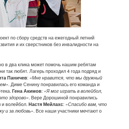
оект по сбору средств на ежегодный летний
звития и их сверстников без инвалидности на
о в два клика может помочь нашим ребятам
ни так любят. Лагерь проходил 4 года подряд и
ита Паничев
:
«Мне нравится, что мы дружный
аем»
. Диме Сенину понравилась его команда и
отека.
Гена Акимов
:
«Я мог играть в волейбол,
 это здорово»
. Вере Дорошиной понравились
 и волейбол.
Настя Мейлахс
:
«Спасибо вам, что
ку и за любовь»
. Все наши участники мечтают о