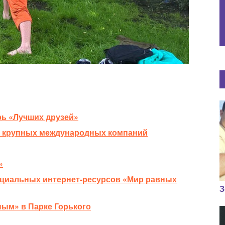
рь «Лучших друзей»
и крупных международных компаний
»
оциальных интернет-ресурсов «Мир равных
З
ным» в Парке Горького