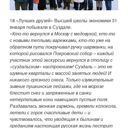
18 «Лучших друзей» Высшей школы экономики 31
января побывали в Суздале.
«
Кто-то вернулся в Москву с медовухой, кто-то
с новыми теплыми варежками, кто-то уже на
обратном пути покручивал ручку шарманки, на
которой рисовался Покровский собор – каждый
участник этой экскурсии вернулся в столицу с
«суздальским» настроением! Суздаль – это не
шумные кварталы с массой занятых людей! И
никакого грязного снега. Только изумительные
зимние пушкинские пейзажи, где на морозе
блестит снег и запряженные в санки
нетерпеливые кони навещают пустые поля.
Раздавалась звонкая гармонь, гремели колокола,
летели с горок счастливые дети – и
чувствовалось, что уводящая к былинам и
преданиям настоящая русская жизнь пестрит