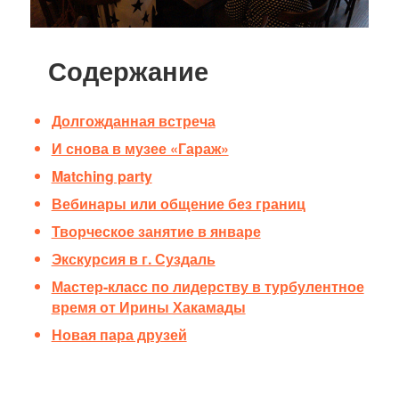
и
к
а
Содержание
ц
и
и
Долгожданная встреча
И снова в музее «Гараж»
Matching party
Вебинары или общение без границ
Творческое занятие в январе
Экскурсия в г. Суздаль
Мастер-класс по лидерству в турбулентное
время от Ирины Хакамады
Новая пара друзей