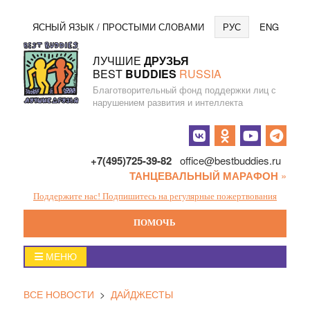
Перейти
Язы
ЯСНЫЙ ЯЗЫК / ПРОСТЫМИ СЛОВАМИ
РУС
ENG
к
содержанию
ЛУЧШИЕ
ДРУЗЬЯ
BEST
BUDDIES
RUSSIA
Благотворительный фонд поддержки лиц с
нарушением развития и интеллекта
Социальные
кнопки
+7(495)725-39-82
office@bestbuddies.ru
ТАНЦЕВАЛЬНЫЙ МАРАФОН
»
Поддержите нас! Подпишитесь на регулярные пожертвования
ПОМОЧЬ
Главное
МЕНЮ
меню
ВСЕ НОВОСТИ
>
ДАЙДЖЕСТЫ