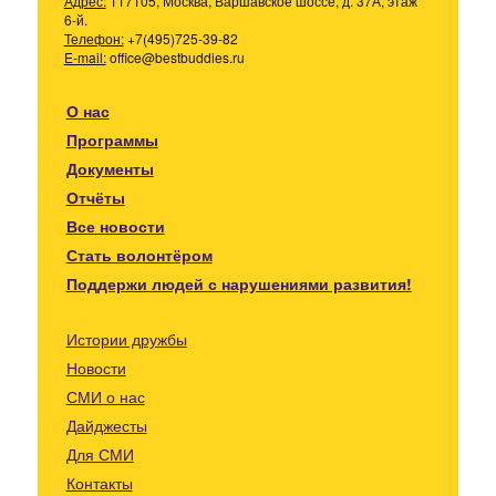
Адрес:
117105, Москва, Варшавское шоссе, д. 37А, этаж
6-й.
Телефон:
+7(495)725-39-82
E-mail:
office@bestbuddies.ru
О нас
Программы
Документы
Отчёты
Все новости
Стать волонтёром
Поддержи людей с нарушениями развития!
Истории дружбы
Новости
СМИ о нас
Дайджесты
Для СМИ
Контакты