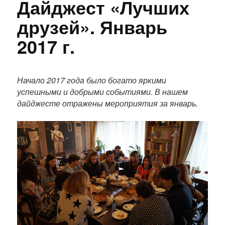
Дайджест «Лучших
друзей». Январь
2017 г.
П
о
Начало 2017 года было богато яркими
л
успешными и добрыми событиями. В нашем
н
дайджесте отражены мероприятия за январь.
ы
й
т
е
к
с
т
п
у
б
л