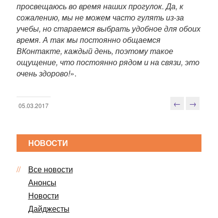
просвещаюсь во время наших прогулок. Да, к
сожалению, мы не можем часто гулять из-за
учебы, но стараемся выбрать удобное для обоих
время. А так мы постоянно общаемся
ВКонтакте, каждый день, поэтому такое
ощущение, что постоянно рядом и на связи, это
очень здорово!
».
←
→
05.03.2017
Н
а
в
НОВОСТИ
и
г
Все новости
а
ц
Анонсы
и
Новости
я
Дайджесты
п