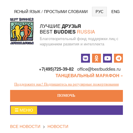
Перейти
Язы
ЯСНЫЙ ЯЗЫК / ПРОСТЫМИ СЛОВАМИ
РУС
ENG
к
содержанию
ЛУЧШИЕ
ДРУЗЬЯ
BEST
BUDDIES
RUSSIA
Благотворительный фонд поддержки лиц с
нарушением развития и интеллекта
Социальные
кнопки
+7(495)725-39-82
office@bestbuddies.ru
ТАНЦЕВАЛЬНЫЙ МАРАФОН
»
Поддержите нас! Подпишитесь на регулярные пожертвования
ПОМОЧЬ
Главное
МЕНЮ
меню
ВСЕ НОВОСТИ
>
НОВОСТИ