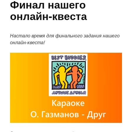
Финал нашего
онлайн-квеста
П
о
Настало время для финального задания нашего
л
онлайн-квеста!
н
ы
й
т
е
к
с
т
п
у
б
л
и