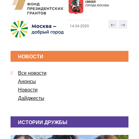
←
→
14.04.2020
Н
а
в
и
НОВОСТИ
г
а
Все новости
ц
Анонсы
и
я
Новости
п
Дайджесты
о
з
а
ИСТОРИИ ДРУЖБЫ
п
и
с