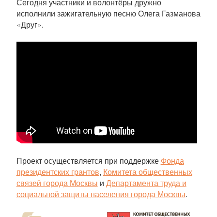
к
Сегодня участники и волонтёры дружно
а
исполнили зажигательную песню Олега Газманова
ц
«Друг».
и
и
Проект осуществляется при поддержке
Фонда
президентских грантов
,
Комитета общественных
связей города Москвы
и
Департамента труда и
социальной защиты населения города Москвы
.