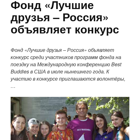
Фонд «Лучшие
друзья – Россия»
объявляет конкурс
П
о
Фонд «Лучшие друзья – Россия» объявляет
л
конкурс среди участников программ фонда на
н
поездку на Международную конференцию Best
ы
Buddies в США в июле нынешнего года. К
й
участию в конкурсе приглашаются волонтёры,
т
…
е
к
с
т
п
у
б
л