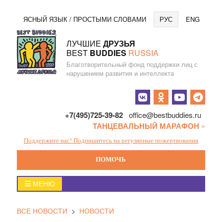
Перейти
Язы
ЯСНЫЙ ЯЗЫК / ПРОСТЫМИ СЛОВАМИ
РУС
ENG
к
содержанию
ЛУЧШИЕ
ДРУЗЬЯ
BEST
BUDDIES
RUSSIA
Благотворительный фонд поддержки лиц с
нарушением развития и интеллекта
Социальные
кнопки
+7(495)725-39-82
office@bestbuddies.ru
ТАНЦЕВАЛЬНЫЙ МАРАФОН
»
Поддержите нас! Подпишитесь на регулярные пожертвования
ПОМОЧЬ
Главное
МЕНЮ
меню
ВСЕ НОВОСТИ
>
НОВОСТИ