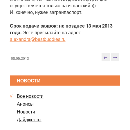
осуществляется только на испанский )))
И, конечно, нужен загранпаспорт.
Срок подачи заявок: не позднее 13 мая 2013
года.
Эссе присылайте на адрес
аlexandra@bestbuddies.ru
←
→
08.05.2013
Н
а
в
НОВОСТИ
и
г
Все новости
а
ц
Анонсы
и
Новости
я
Дайджесты
п