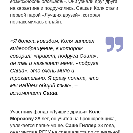
возможность опоздать».
Они узнали друг друга
ц
на карантине и подружились. Саша и Коля стали
и
первой парой «Лучших друзей», которая
и
познакомилась онлайн.
«Я болела ковидом, Коля записал
видеообращение, в котором
говорил: «привет, подруга Саша»,
он так и называет меня, «подруга
Саша», это очень мило и
трогательно. Я сразу поняла, что
мы найдем общий язык»,
–
вспоминает
Саша
.
Участнику фонда «Лучшие друзья»
Коле
Морозову
38 лет, он учится на брошюровщика,
увлекается папье-маше.
Саше Гиллер
23 года,
она учится в РГСУ на специалиста по социальной