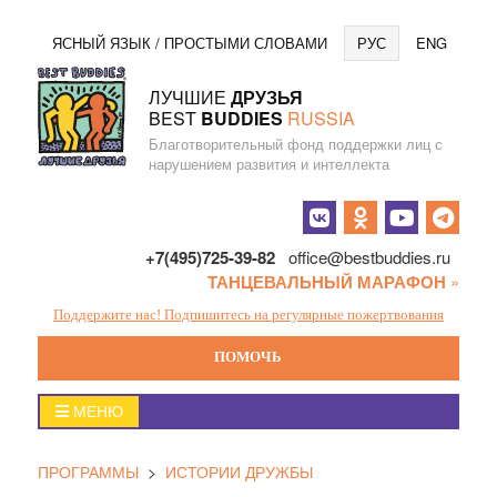
Перейти
Язы
ЯСНЫЙ ЯЗЫК / ПРОСТЫМИ СЛОВАМИ
РУС
ENG
к
содержанию
ЛУЧШИЕ
ДРУЗЬЯ
BEST
BUDDIES
RUSSIA
Благотворительный фонд поддержки лиц с
нарушением развития и интеллекта
Социальные
кнопки
+7(495)725-39-82
office@bestbuddies.ru
ТАНЦЕВАЛЬНЫЙ МАРАФОН
»
Поддержите нас! Подпишитесь на регулярные пожертвования
ПОМОЧЬ
Главное
МЕНЮ
меню
ПРОГРАММЫ
>
ИСТОРИИ ДРУЖБЫ