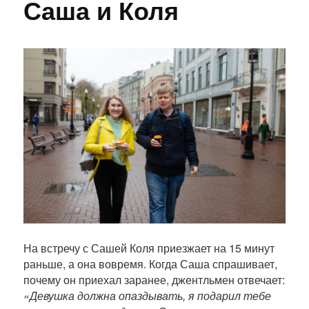
Саша и Коля
П
о
л
н
ы
й
т
е
к
с
т
п
у
б
На встречу с Сашей Коля приезжает на 15 минут
л
раньше, а она вовремя. Когда Саша спрашивает,
и
почему он приехал заранее, джентльмен отвечает:
к
«Девушка должна опаздывать, я подарил тебе
а