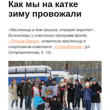
Как мы на катке
зиму провожали
П
о
«Масленица в дом пришла, отворяй ворота!».
л
Волонтеры и участники программ фонда
н
«Лучшие
Д
рузья»
отметили масленицу в
ы
спортивном комплексе
«СпортВсегда»
(ул.
й
Островитянова, д. 10).
т
е
к
с
т
п
у
б
л
и