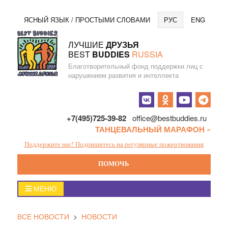
Перейти
Язы
ЯСНЫЙ ЯЗЫК / ПРОСТЫМИ СЛОВАМИ
РУС
ENG
к
содержанию
ЛУЧШИЕ
ДРУЗЬЯ
BEST
BUDDIES
RUSSIA
Благотворительный фонд поддержки лиц с
нарушением развития и интеллекта
Социальные
кнопки
+7(495)725-39-82
office@bestbuddies.ru
ТАНЦЕВАЛЬНЫЙ МАРАФОН
»
Поддержите нас! Подпишитесь на регулярные пожертвования
ПОМОЧЬ
Главное
МЕНЮ
меню
ВСЕ НОВОСТИ
>
НОВОСТИ