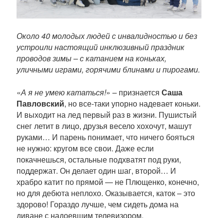
к
а
ц
и
Около 40 молодых людей с инвалидностью и без
и
устроили настоящий инклюзивный праздник
проводов зимы – с катанием на коньках,
уличными играми, горячими блинами и пирогами.
«
А я не умею кататься!
» – признается
Саша
Павловский
, но все-таки упорно надевает коньки.
И выходит на лед первый раз в жизни. Пушистый
снег летит в лицо, друзья весело хохочут, машут
руками… И парень понимает, что ничего бояться
не нужно: кругом все свои. Даже если
покачнешься, остальные подхватят под руки,
поддержат. Он делает один шаг, второй… И
храбро катит по прямой — не Плющенко, конечно,
но для дебюта неплохо. Оказывается, каток – это
здорово! Гораздо лучше, чем сидеть дома на
диване с надоевшим телевизором.