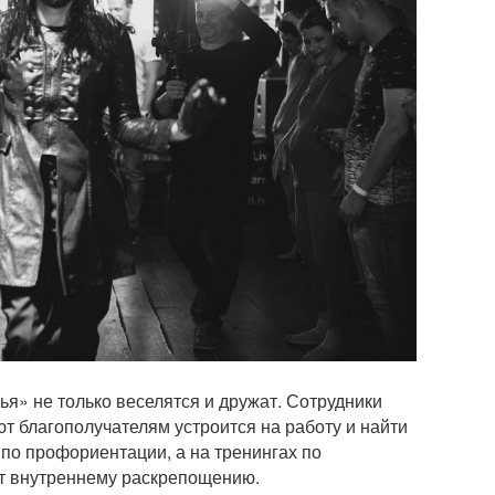
ья» не только веселятся и дружат. Сотрудники
т благополучателям устроится на работу и найти
по профориентации, а на тренингах по
т внутреннему раскрепощению.