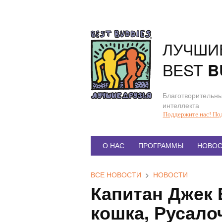
Перейти
к
содержанию
ЛУЧШИ
BEST
B
Благотворительны
интеллекта
Поддержите нас! По
Главное
О НАС
ПРОГРАММЫ
НОВОС
меню
ВСЕ НОВОСТИ
>
НОВОСТИ
Капитан Джек
кошка, Русало