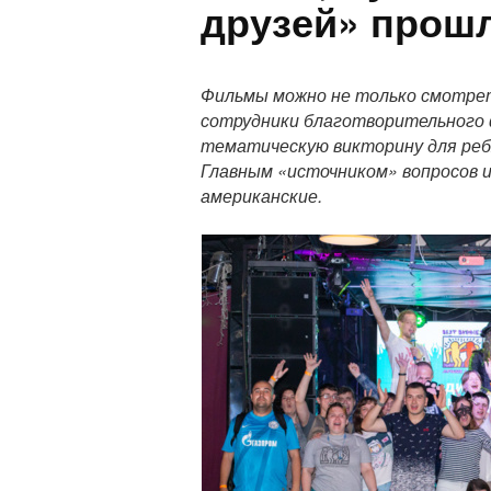
друзей» прошл
П
о
Фильмы можно не только смотрет
л
сотрудники благотворительного 
н
тематическую викторину для реб
ы
Главным «источником» вопросов и
й
американские.
т
е
к
с
т
п
у
б
л
и
к
а