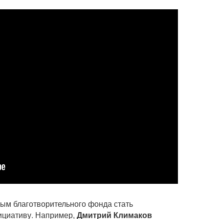
ым благотворительного фонда стать
ициативу. Например,
Дмитрий Климаков