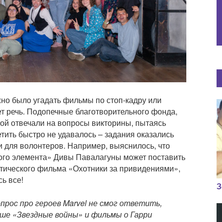
но было угадать фильмы по стоп-кадру или
ет речь. Подопечные благотворительного фонда,
ой отвечали на вопросы викторины, пытаясь
тить быстро не удавалось – задания оказались
и для волонтеров. Например, выяснилось, что
ого элемента» Дивы Павалагуны может поставить
астического фильма «Охотники за привидениями»,
сь все!
З
опрос про героев Marvel не смог ответить,
ше «Звездные войны» и фильмы о Гарри