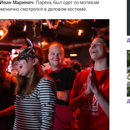
Иван Маринич
. Парень был одет по мотивам
рмонично смотрелся в деловом костюме.
Д
Д