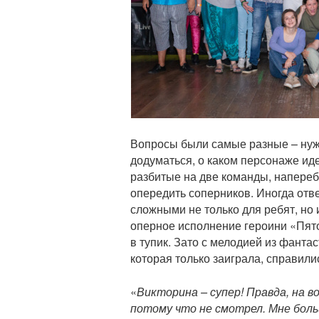
ц
и
и
Вопросы были самые разные – нуж
додуматься, о каком персонаже ид
разбитые на две команды, напереб
опередить соперников. Иногда отве
сложными не только для ребят, но 
оперное исполнение героини «Пят
в тупик. Зато с мелодией из фант
которая только заиграла, справили
«
Викторина – супер! Правда, на в
потому что не смотрел. Мне боль