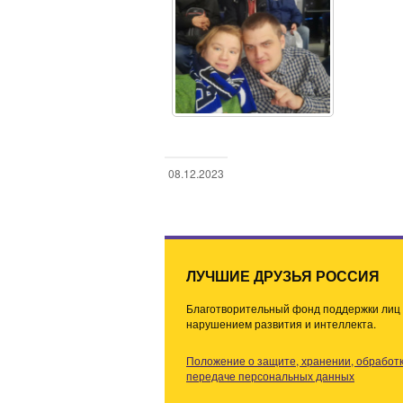
08.12.2023
Н
а
в
и
г
ЛУЧШИЕ ДРУЗЬЯ РОССИЯ
а
Благотворительный фонд поддержки лиц 
ц
нарушением развития и интеллекта.
и
я
Положение о защите, хранении, обработк
п
передаче персональных данных
о