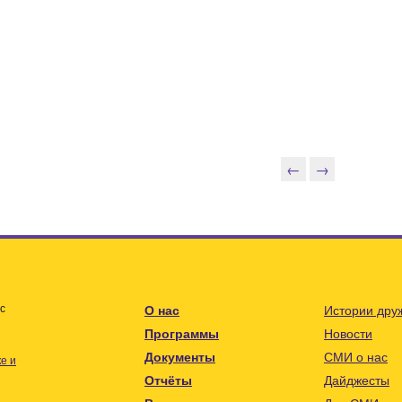
←
→
с
О нас
Истории дру
Программы
Новости
Документы
СМИ о нас
е и
Отчёты
Дайджесты