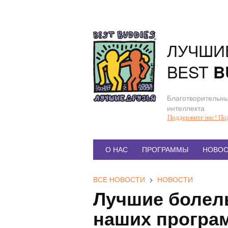
Перейти
к
содержанию
ЛУЧШИ
BEST
B
Благотворительны
интеллекта
Поддержите нас! По
Главное
О НАС
ПРОГРАММЫ
НОВОС
меню
ВСЕ НОВОСТИ
>
НОВОСТИ
Лучшие болел
наших програ