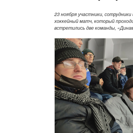
П
о
23 ноября участники, сотрудники
л
хоккейный матч, который проходи
н
встретились две команды, «Динамо
ы
й
т
е
к
с
т
п
у
б
л
и
к
а
ц
и