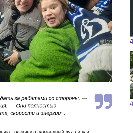
Д
юдать за ребятами со стороны
, —
Д
сия, —
Они полностью
та, скорости и энергии
».
няют, развивают командный дух, силу и