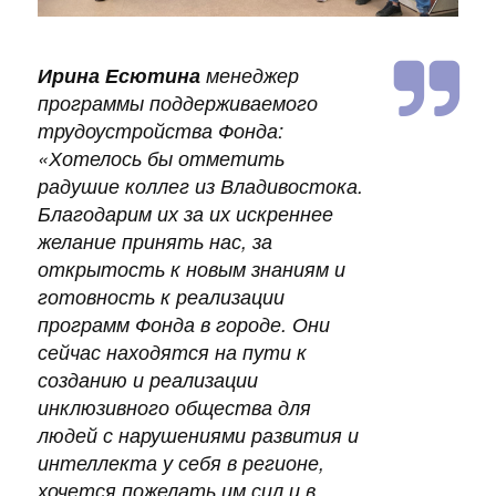
к
а
ц
Ирина Есютина
менеджер
и
программы поддерживаемого
и
трудоустройства Фонда:
«
Хотелось бы отметить
радушие коллег из Владивостока.
Благодарим их за их искреннее
желание принять нас, за
открытость к новым знаниям и
готовность к реализации
программ Фонда в городе. Они
сейчас находятся на пути к
созданию и реализации
инклюзивного общества для
людей с нарушениями развития и
интеллекта у себя в регионе,
хочется пожелать им сил и в