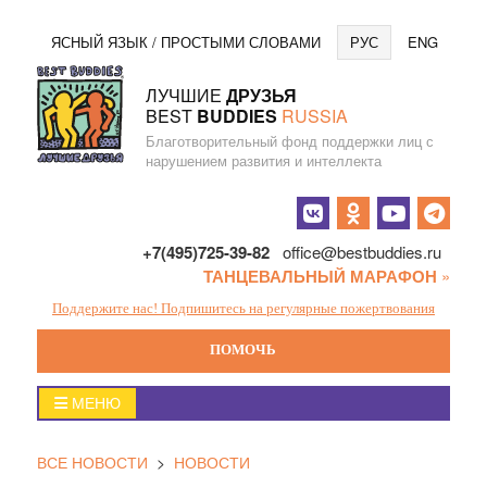
Перейти
Язы
ЯСНЫЙ ЯЗЫК / ПРОСТЫМИ СЛОВАМИ
РУС
ENG
к
содержанию
ЛУЧШИЕ
ДРУЗЬЯ
BEST
BUDDIES
RUSSIA
Благотворительный фонд поддержки лиц с
нарушением развития и интеллекта
Социальные
кнопки
+7(495)725-39-82
office@bestbuddies.ru
ТАНЦЕВАЛЬНЫЙ МАРАФОН
»
Поддержите нас! Подпишитесь на регулярные пожертвования
ПОМОЧЬ
Главное
МЕНЮ
меню
ВСЕ НОВОСТИ
>
НОВОСТИ