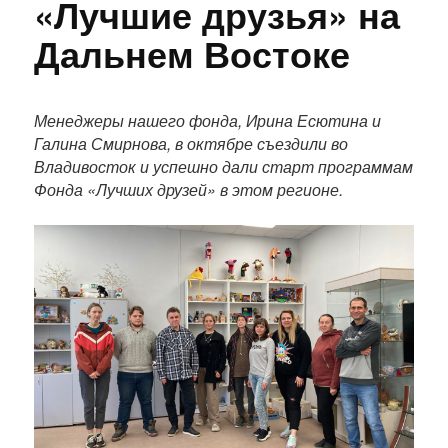
«Лучшие друзья» на
Дальнем Востоке
П
о
Менеджеры нашего фонда, Ирина Есютина и
л
Галина Смирнова, в октябре съездили во
н
Владивосток и успешно дали старт программам
ы
Фонда «Лучших друзей» в этом регионе.
й
т
е
к
с
т
п
у
б
л
и