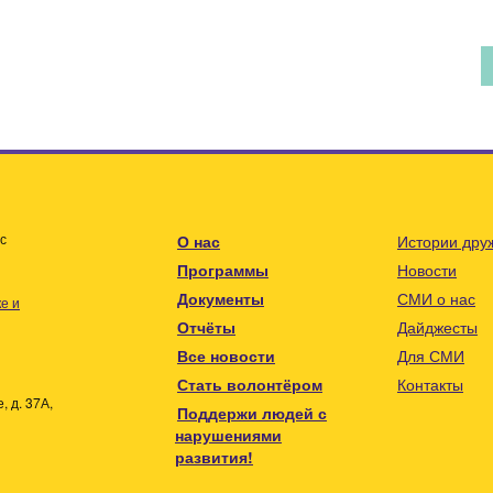
с
О нас
Истории дру
Программы
Новости
Документы
СМИ о нас
е и
Отчёты
Дайджесты
Все новости
Для СМИ
Стать волонтёром
Контакты
 д. 37А,
Поддержи людей с
нарушениями
развития!