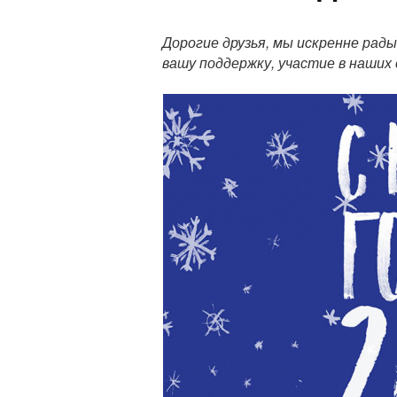
П
о
Дорогие друзья, мы искренне рады
л
вашу поддержку, участие в наших
н
ы
й
т
е
к
с
т
п
у
б
л
и
к
а
ц
и