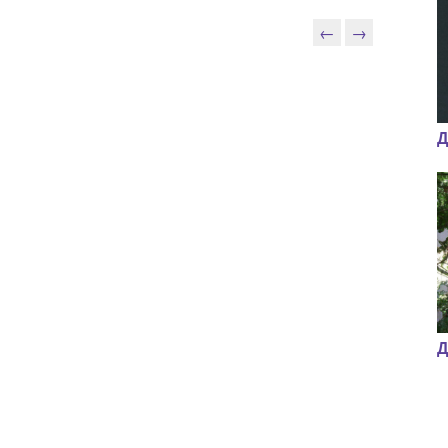
←
→
Д
Д