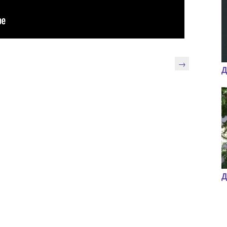
→
Д
Д