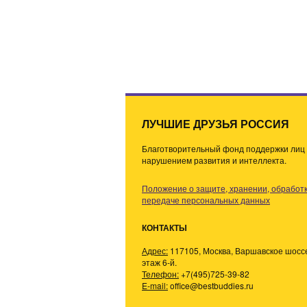
и
с
я
м
ЛУЧШИЕ ДРУЗЬЯ РОССИЯ
Благотворительный фонд поддержки лиц 
нарушением развития и интеллекта.
Положение о защите, хранении, обработк
передаче персональных данных
КОНТАКТЫ
Адрес:
117105, Москва, Варшавское шоссе,
этаж 6-й.
Телефон:
+7(495)725-39-82
E-mail:
office@bestbuddies.ru