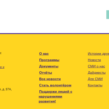
с
О нас
Истории дру
Программы
Новости
Документы
СМИ о нас
е и
Отчёты
Дайджесты
Все новости
Для СМИ
Стать волонтёром
Контакты
 д. 37А,
Поддержи людей с
нарушениями
развития!