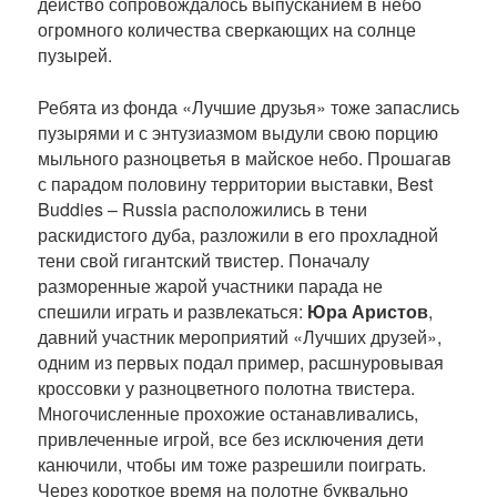
действо сопровождалось выпусканием в небо
огромного количества сверкающих на солнце
пузырей.
Ребята из фонда «Лучшие друзья» тоже запаслись
пузырями и с энтузиазмом выдули свою порцию
мыльного разноцветья в майское небо. Прошагав
с парадом половину территории выставки, Best
Buddies – Russia расположились в тени
раскидистого дуба, разложили в его прохладной
тени свой гигантский твистер. Поначалу
разморенные жарой участники парада не
спешили играть и развлекаться:
Юра Аристов
,
давний участник мероприятий «Лучших друзей»,
одним из первых подал пример, расшнуровывая
кроссовки у разноцветного полотна твистера.
Многочисленные прохожие останавливались,
привлеченные игрой, все без исключения дети
канючили, чтобы им тоже разрешили поиграть.
Через короткое время на полотне буквально