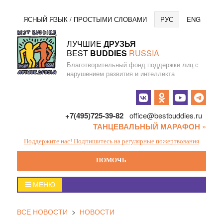
Перейти
Язы
ЯСНЫЙ ЯЗЫК / ПРОСТЫМИ СЛОВАМИ
РУС
ENG
к
содержанию
ЛУЧШИЕ
ДРУЗЬЯ
BEST
BUDDIES
RUSSIA
Благотворительный фонд поддержки лиц с
нарушением развития и интеллекта
Социальные
кнопки
+7(495)725-39-82
office@bestbuddies.ru
ТАНЦЕВАЛЬНЫЙ МАРАФОН
»
Поддержите нас! Подпишитесь на регулярные пожертвования
ПОМОЧЬ
Главное
МЕНЮ
меню
ВСЕ НОВОСТИ
>
НОВОСТИ