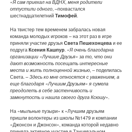
«
Я сам приехал на ВДНХ, меня родители
отпустили одного
, –похвастался
шестнадцатилетний
Тимофей
.
На твистер тем временем забралась новая
команда молодых игроков – на этот раз в игре
приняли участие друзья
Света Пешехонцева
и ее
подруга
Ксения Кашпур
. «
Я очень благодарна
организации «Лучшие Друзья» за то, что они
дают возможность посещать интересные
места и жить полноценной жизнью
, – поделилась
Света. –
Здесь ко мне относятся с уважением, а
еще благодаря «Лучшим Друзьям» я сумела
преодолеть в себе застенчивость и
замкнутость и нашла своего друга Ксюшу
».
На «мыльные пузыри» к «Лучшим друзьям
пришли волонтеры из школы №1479 и компании
«Джонсон и Джонсон», команда которой недавно
приняла активное участие в Танцевальном