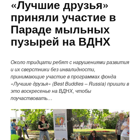
«Лучшие друзья»
приняли участие в
Параде мыльных
пузырей на ВДНХ
П
о
Около тридцати ребят с нарушениями развития
л
и их сверстники без инвалидности,
н
принимающие участие в программах фонда
ы
«Лучшие друзья» (Best Buddies – Russia) пришли в
й
это воскресенье на ВДНХ, чтобы
т
поучаствовать…
е
к
с
т
п
у