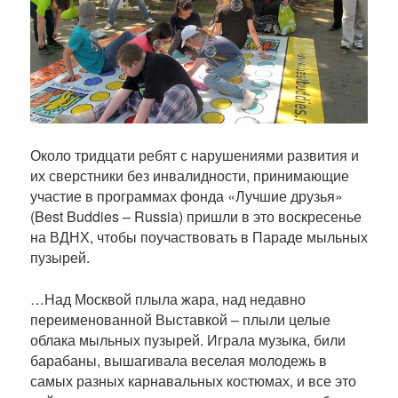
б
л
и
к
а
ц
и
и
Около тридцати ребят с нарушениями развития и
их сверстники без инвалидности, принимающие
участие в программах фонда «Лучшие друзья»
(Best Buddies – Russia) пришли в это воскресенье
на ВДНХ, чтобы поучаствовать в Параде мыльных
пузырей.
…Над Москвой плыла жара, над недавно
переименованной Выставкой – плыли целые
облака мыльных пузырей. Играла музыка, били
барабаны, вышагивала веселая молодежь в
самых разных карнавальных костюмах, и все это