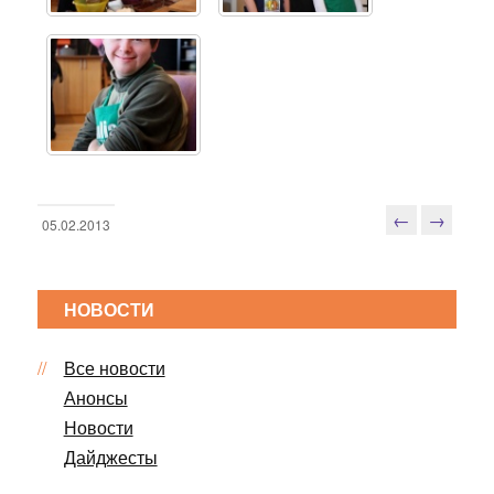
←
→
05.02.2013
Н
а
в
НОВОСТИ
и
г
Все новости
а
ц
Анонсы
и
Новости
я
Дайджесты
п