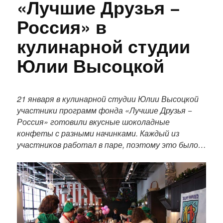
«Лучшие Друзья −
Россия» в
кулинарной студии
Юлии Высоцкой
П
о
21 января в кулинарной студии Юлии Высоцкой
л
участники программ фонда «Лучшие Друзья −
н
Россия» готовили вкусные шоколадные
ы
конфеты с разными начинками. Каждый из
й
участников работал в паре, поэтому это было…
т
е
к
с
т
п
у