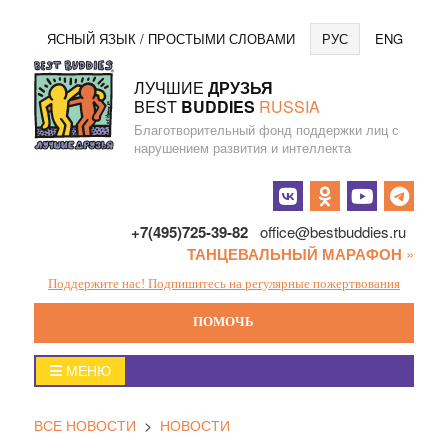
Перейти
Язы
ЯСНЫЙ ЯЗЫК / ПРОСТЫМИ СЛОВАМИ
РУС
ENG
к
содержанию
ЛУЧШИЕ
ДРУЗЬЯ
BEST
BUDDIES
RUSSIA
Благотворительный фонд поддержки лиц с
нарушением развития и интеллекта
Социальные
кнопки
+7(495)725-39-82
office@bestbuddies.ru
ТАНЦЕВАЛЬНЫЙ МАРАФОН
»
Поддержите нас! Подпишитесь на регулярные пожертвования
ПОМОЧЬ
Главное
МЕНЮ
меню
ВСЕ НОВОСТИ
>
НОВОСТИ