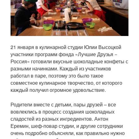
б
л
и
к
а
ц
и
21 января в кулинарной студии Юлии Высоцкой
и
участники программ фонда «Лучшие Друзья −
Россия» готовили вкусные шоколадные конфеты с
разными начинками. Каждый из участников
работал в паре, поэтому это было такое
совместное кулинарное творчество, от которого
каждый получил огромное удовольствие.
Родители вместе с детьми, пары друзей – все
вовлеклись в процесс создания шоколадных
сладостей из разных ингредиентов. Антон
Еремин, шеф-повар студии, и другие сотрудники
очень подробно объясняли, как правильно нужно