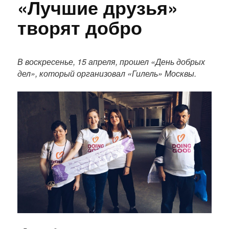
«Лучшие друзья»
творят добро
П
о
В воскресенье, 15 апреля, прошел «День добрых
л
дел», который организовал «Гилель» Москвы.
н
ы
й
т
е
к
с
т
п
у
б
л
и