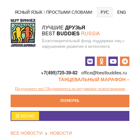
Перейти
Язы
ЯСНЫЙ ЯЗЫК / ПРОСТЫМИ СЛОВАМИ
РУС
ENG
к
содержанию
ЛУЧШИЕ
ДРУЗЬЯ
BEST
BUDDIES
RUSSIA
Благотворительный фонд поддержки лиц с
нарушением развития и интеллекта
Социальные
кнопки
+7(495)725-39-82
office@bestbuddies.ru
ТАНЦЕВАЛЬНЫЙ МАРАФОН
»
Поддержите нас! Подпишитесь на регулярные пожертвования
ПОМОЧЬ
Главное
МЕНЮ
меню
ВСЕ НОВОСТИ
>
НОВОСТИ