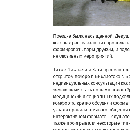
Поездка была насыщенной. Девушки
которых рассказали, как проводит
формировать пары дружбы, и поде
инклюзивных мероприятий.
Также Лизавета и Катя провели тр
открытом вечере в Библиотеке г. 
индивидуальных консультаций как 
желающими стать новыми волонтёр
медицинский и социальных подходы
комфорта, кратко обсудили форма
узнали правила этичного общения 
интерактивном формате − слушате
также проигрывали некоторые тип
московские коллеги подготовили н