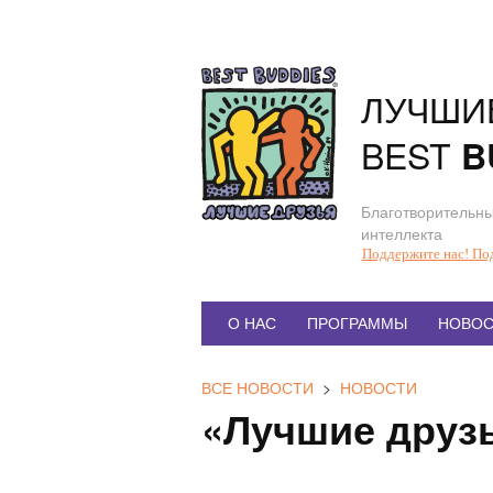
Перейти
к
содержанию
ЛУЧШИ
BEST
B
Благотворительны
интеллекта
Поддержите нас! По
Главное
О НАС
ПРОГРАММЫ
НОВОС
меню
ВСЕ НОВОСТИ
>
НОВОСТИ
«Лучшие друзь
П
о