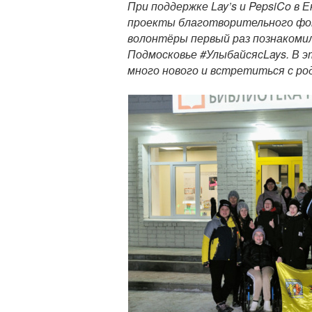
При поддержке Lay’s и PepsiCo в
л
проекты благотворительного фон
н
волонтёры первый раз познакомил
ы
Подмосковье #УлыбайсясLays. В э
й
много нового и встретиться с ро
т
е
к
с
т
п
у
б
л
и
к
а
ц
и
и