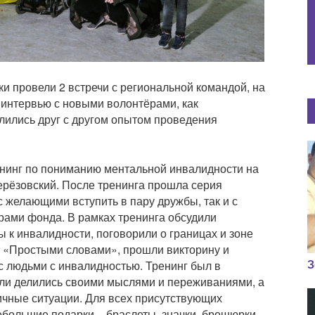
 провели 2 встречи с региональной командой, на
ь интервью с новыми волонтёрами, как
лились друг с другом опытом проведения
енинг по пониманию ментальной инвалидности на
Берёзовский. После тренинга прошла серия
с желающими вступить в пару дружбы, так и с
ами фонда. В рамках тренинга обсудили
 к инвалидности, поговорили о границах и зоне
т «Простыми словами», прошли викторину и
З
с людьми с инвалидностью. Тренинг был в
ли делились своими мыслями и переживаниями, а
ичные ситуации. Для всех присутствующих
ебольшие подарки − браслеты, значки, брошюрки