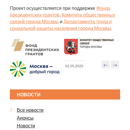
Проект осуществляется при поддержке
Фонда
президентских грантов
,
Комитета общественных
связей города Москвы
и
Департамента труда и
социальной защиты населения города Москвы
.
←
→
02.05.2020
Н
а
в
и
НОВОСТИ
г
а
Все новости
ц
Анонсы
и
я
Новости