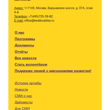
Адрес:
117105, Москва, Варшавское шоссе, д. 37А, этаж
6-й.
Телефон:
+7(495)725-39-82
E-mail:
office@bestbuddies.ru
О нас
Программы
Документы
Отчёты
Все новости
Стать волонтёром
Поддержи людей с нарушениями развития!
Истории дружбы
Новости
СМИ о нас
Дайджесты
Для СМИ