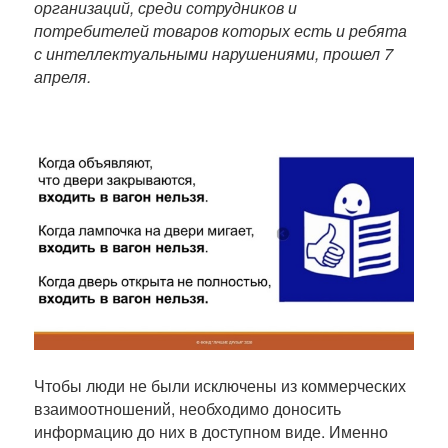
организаций, среди сотрудников и
н
потребителей товаров которых есть и ребята
ы
с интеллектуальными нарушениями, прошел 7
й
апреля.
т
е
к
с
т
п
у
б
л
и
к
а
ц
и
Чтобы люди не были исключены из коммерческих
и
взаимоотношений, необходимо доносить
информацию до них в доступном виде. Именно