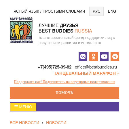
Перейти
Язы
ЯСНЫЙ ЯЗЫК / ПРОСТЫМИ СЛОВАМИ
РУС
ENG
к
содержанию
ЛУЧШИЕ
ДРУЗЬЯ
BEST
BUDDIES
RUSSIA
Благотворительный фонд поддержки лиц с
нарушением развития и интеллекта
Социальные
кнопки
+7(495)725-39-82
office@bestbuddies.ru
ТАНЦЕВАЛЬНЫЙ МАРАФОН
»
Поддержите нас! Подпишитесь на регулярные пожертвования
ПОМОЧЬ
Главное
МЕНЮ
меню
ВСЕ НОВОСТИ
>
НОВОСТИ