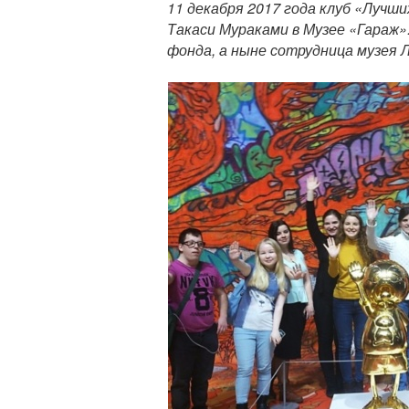
11 декабря 2017 года клуб «Лучш
л
Такаси Мураками в Музее «Гараж»
н
фонда, а ныне сотрудница музея 
ы
й
т
е
к
с
т
п
у
б
л
и
к
а
ц
и
и