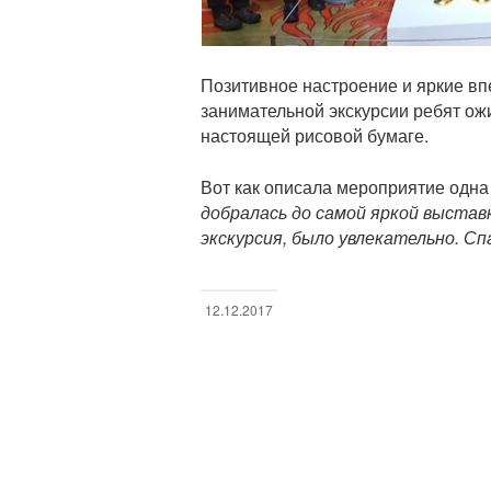
Позитивное настроение и яркие вп
занимательной экскурсии ребят ожи
настоящей рисовой бумаге.
Вот как описала мероприятие одна
добралась до самой яркой выставк
экскурсия, было увлекательно. Сп
12.12.2017
Н
а
в
и
г
а
ц