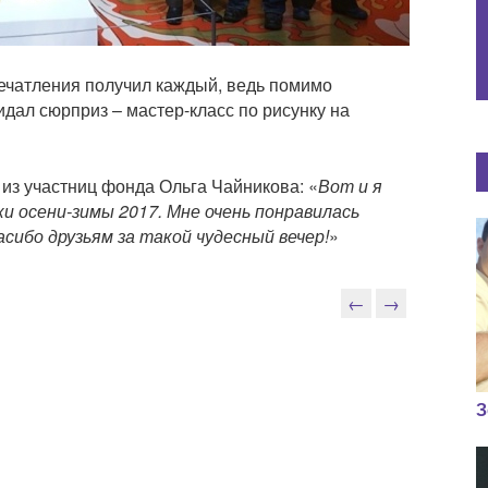
ечатления получил каждый, ведь помимо
дал сюрприз – мастер-класс по рисунку на
 из участниц фонда Ольга Чайникова: «
Вот и я
и осени-зимы 2017. Мне очень понравилась
асибо друзьям за такой чудесный вечер!
»
←
→
З