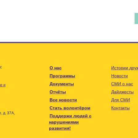
с
О нас
Истории дру
Программы
Новости
Документы
СМИ о нас
е и
Отчёты
Дайджесты
Все новости
Для СМИ
Стать волонтёром
Контакты
 д. 37А,
Поддержи людей с
нарушениями
развития!