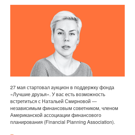
б
л
и
к
а
ц
и
и
27 мая стартовал аукцион в поддержку фонда
«Лучшие друзья». У вас есть возможность
встретиться с Натальей Смирновой —
независимым финансовым советником, членом
Американской ассоциации финансового
планирования (Financial Planning Association).