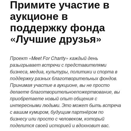
Примите участие в
аукционе в
поддержку фонда
«Лучшие друзья»
П
о
Проект «Meet For Charity» каждый день
л
разыгрывает встречи с представителями
н
бизнеса, медиа, культуры, политики и спорта в
ы
поддержку разных благотворительных фондов.
й
Принимая участие в аукционе, вы не просто
т
делаете благотворительноепожертвование, вы
е
приобретаете новый опыт общения с
к
интересными людьми. Это может быть встреча
с
с вашим кумиром, будущим партнёром по
т
бизнесу или просто с человеком, который
п
поделится своей историей и вдохновит вас.
у