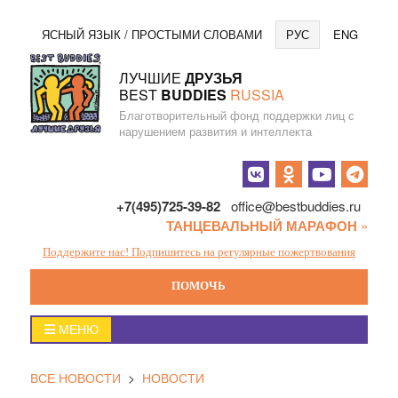
Перейти
Язы
ЯСНЫЙ ЯЗЫК / ПРОСТЫМИ СЛОВАМИ
РУС
ENG
к
содержанию
ЛУЧШИЕ
ДРУЗЬЯ
BEST
BUDDIES
RUSSIA
Благотворительный фонд поддержки лиц с
нарушением развития и интеллекта
Социальные
кнопки
+7(495)725-39-82
office@bestbuddies.ru
ТАНЦЕВАЛЬНЫЙ МАРАФОН
»
Поддержите нас! Подпишитесь на регулярные пожертвования
ПОМОЧЬ
Главное
МЕНЮ
меню
ВСЕ НОВОСТИ
>
НОВОСТИ