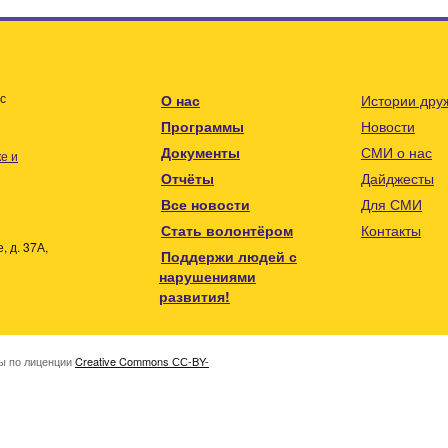
с
О нас
Истории дру
Программы
Новости
Документы
СМИ о нас
е и
Отчёты
Дайджесты
Все новости
Для СМИ
Стать волонтёром
Контакты
 д. 37А,
Поддержи людей с
нарушениями
развития!
ны по лиценции
Creative Commons СС-BY-