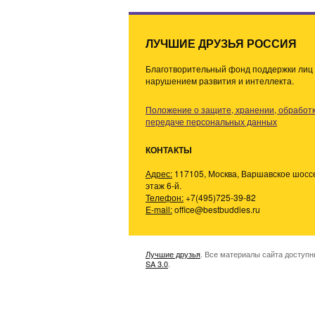
в
и
г
ЛУЧШИЕ ДРУЗЬЯ РОССИЯ
а
Благотворительный фонд поддержки лиц 
ц
нарушением развития и интеллекта.
и
я
Положение о защите, хранении, обработк
п
передаче персональных данных
о
КОНТАКТЫ
з
а
Адрес:
117105, Москва, Варшавское шоссе,
п
этаж 6-й.
Телефон:
+7(495)725-39-82
и
E-mail:
office@bestbuddies.ru
с
я
м
Лучшие друзья
. Все материалы сайта доступ
SA 3.0
.