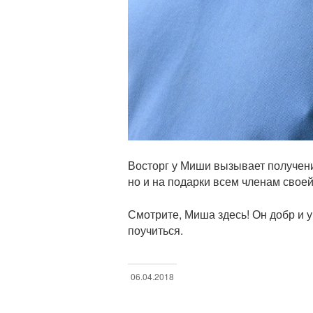
Восторг у Миши вызывает получение
но и на подарки всем членам своей
Смотрите, Миша здесь! Он добр и 
поучиться.
06.04.2018
Н
а