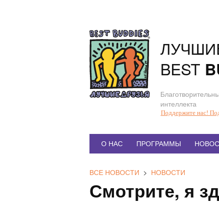
Перейти
к
содержанию
ЛУЧШИ
BEST
B
Благотворительны
интеллекта
Поддержите нас! По
Главное
О НАС
ПРОГРАММЫ
НОВОС
меню
ВСЕ НОВОСТИ
>
НОВОСТИ
Смотрите, я з
П
о