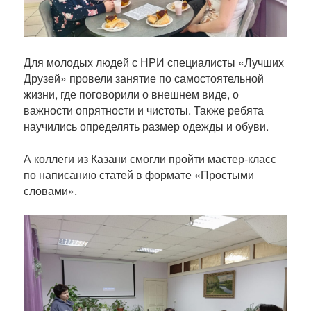
и
к
а
ц
Для молодых людей с НРИ специалисты «Лучших
и
Друзей» провели занятие по самостоятельной
и
жизни, где поговорили о внешнем виде, о
важности опрятности и чистоты. Также ребята
научились определять размер одежды и обуви.
А коллеги из Казани смогли пройти мастер-класс
по написанию статей в формате «Простыми
словами».