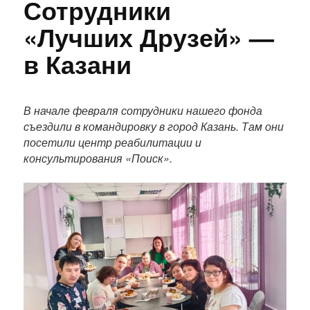
Сотрудники
«Лучших Друзей» —
в Казани
П
о
В начале февраля сотрудники нашего фонда
л
съездили в командировку в город Казань. Там они
н
посетили центр реабилитации и
ы
консультирования «Поиск».
й
т
е
к
с
т
п
у
б
л