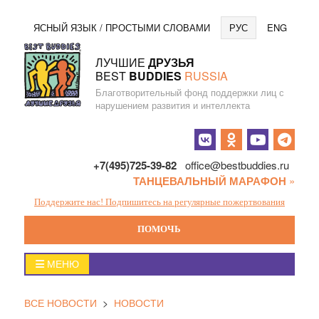
Перейти
Язы
ЯСНЫЙ ЯЗЫК / ПРОСТЫМИ СЛОВАМИ
РУС
ENG
к
содержанию
ЛУЧШИЕ
ДРУЗЬЯ
BEST
BUDDIES
RUSSIA
Благотворительный фонд поддержки лиц с
нарушением развития и интеллекта
Социальные
кнопки
+7(495)725-39-82
office@bestbuddies.ru
ТАНЦЕВАЛЬНЫЙ МАРАФОН
»
Поддержите нас! Подпишитесь на регулярные пожертвования
ПОМОЧЬ
Главное
МЕНЮ
меню
ВСЕ НОВОСТИ
>
НОВОСТИ