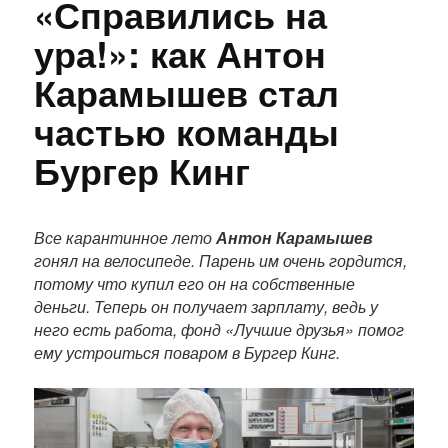
«Справились на
ура!»: как Антон
Карамышев стал
частью команды
Бургер Кинг
П
о
Все карантинное лето
Антон Карамышев
л
гонял на велосипеде. Парень им очень гордится,
н
потому что купил его он на собственные
ы
деньги. Теперь он получает зарплату, ведь у
й
него есть работа, фонд «Лучшие друзья» помог
т
ему устроиться поваром в Бургер Кинг.
е
к
с
т