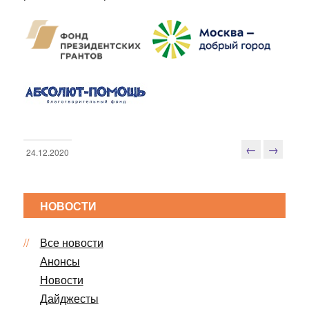
←
→
24.12.2020
Н
а
в
НОВОСТИ
и
г
Все новости
а
ц
Анонсы
и
Новости
я
Дайджесты
п