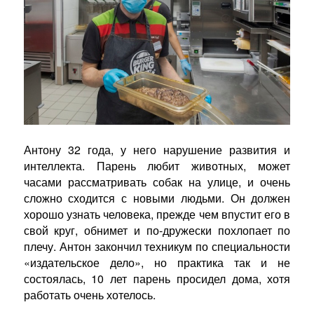
п
у
б
л
и
к
а
ц
и
и
Антону 32 года, у него нарушение развития и
интеллекта. Парень любит животных, может
часами рассматривать собак на улице, и очень
сложно сходится с новыми людьми. Он должен
хорошо узнать человека, прежде чем впустит его в
свой круг, обнимет и по-дружески похлопает по
плечу. Антон закончил техникум по специальности
«издательское дело», но практика так и не
состоялась, 10 лет парень просидел дома, хотя
работать очень хотелось.