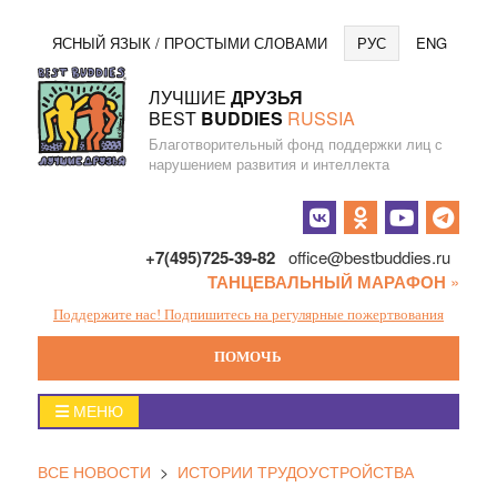
Перейти
Язы
ЯСНЫЙ ЯЗЫК / ПРОСТЫМИ СЛОВАМИ
РУС
ENG
к
содержанию
ЛУЧШИЕ
ДРУЗЬЯ
BEST
BUDDIES
RUSSIA
Благотворительный фонд поддержки лиц с
нарушением развития и интеллекта
Социальные
кнопки
+7(495)725-39-82
office@bestbuddies.ru
ТАНЦЕВАЛЬНЫЙ МАРАФОН
»
Поддержите нас! Подпишитесь на регулярные пожертвования
ПОМОЧЬ
Главное
МЕНЮ
меню
ВСЕ НОВОСТИ
>
ИСТОРИИ ТРУДОУСТРОЙСТВА