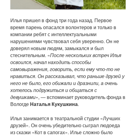
и
к
а
Илья пришел в фонд три года назад. Первое
ц
время парень опасался волонтеров и только в
и
компании ребят с интеллектуальными
и
нарушениями чувствовал себя уверенно. Он не
доверял новым людям, замыкался и был
стеснительным. «
После нескольких встреч Илья
освоился, начал находить способы
самовыражения, говорить, если ему что-то не
нравиться. Он рассказывал, что раньше друзей у
него не было, его обижали и дразнили, а очень
хотелось подружиться и общаться с
девушками
», — вспоминает руководитель фонда в
Вологде
Наталья Кукушкина
.
Илья занимается в театральной студии «Лучших
друзей». Он очень убедительно сыграл людоеда
из сказки «Кот в сапогах». Илье сложно было