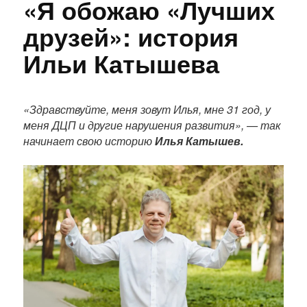
«Я обожаю «Лучших
друзей»: история
Ильи Катышева
П
о
«Здравствуйте, меня зовут Илья, мне 31 год, у
л
меня ДЦП и другие нарушения развития», — так
н
начинает свою историю
Илья Катышев.
ы
й
т
е
к
с
т
п
у
б
л