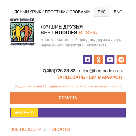
Перейти
Язы
ЯСНЫЙ ЯЗЫК / ПРОСТЫМИ СЛОВАМИ
РУС
ENG
к
содержанию
ЛУЧШИЕ
ДРУЗЬЯ
BEST
BUDDIES
RUSSIA
Благотворительный фонд поддержки лиц с
нарушением развития и интеллекта
Социальные
кнопки
+7(495)725-39-82
office@bestbuddies.ru
ТАНЦЕВАЛЬНЫЙ МАРАФОН
»
Поддержите нас! Подпишитесь на регулярные пожертвования
ПОМОЧЬ
Главное
МЕНЮ
меню
ВСЕ НОВОСТИ
>
НОВОСТИ