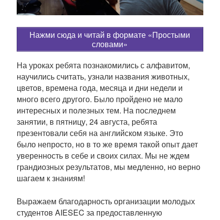
и
к
а
Нажми сюда и читай в формате «Простыми
ц
словами»
и
На уроках ребята познакомились с алфавитом,
и
научились считать, узнали названия животных,
цветов, времена года, месяца и дни недели и
много всего другого. Было пройдено не мало
интересных и полезных тем. На последнем
занятии, в пятницу, 24 августа, ребята
презентовали себя на английском языке. Это
было непросто, но в то же время такой опыт дает
уверенность в себе и своих силах. Мы не ждем
грандиозных результатов, мы медленно, но верно
шагаем к знаниям!
Выражаем благодарность организации молодых
студентов AIESEC за предоставленную