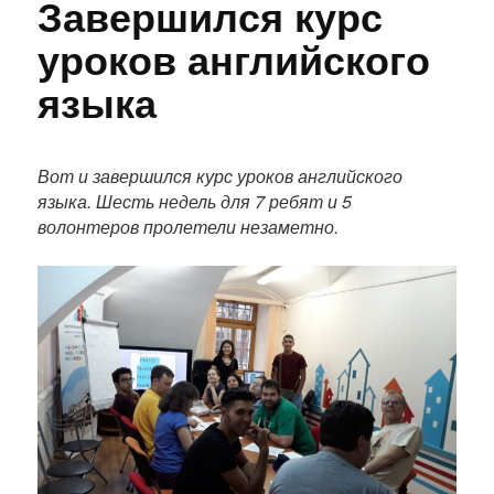
Завершился курс
уроков английского
языка
П
о
Вот и завершился курс уроков английского
л
языка. Шесть недель для 7 ребят и 5
н
волонтеров пролетели незаметно.
ы
й
т
е
к
с
т
п
у
б
л