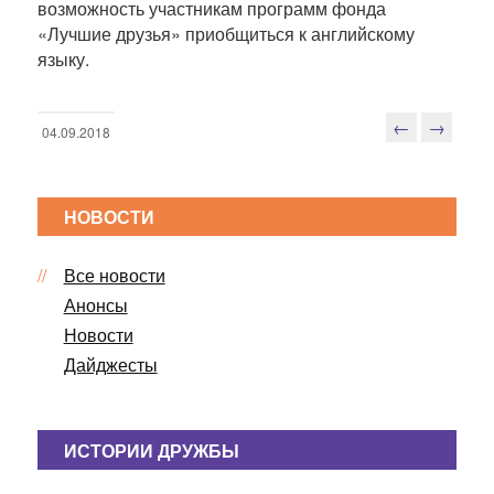
возможность участникам программ фонда
«Лучшие друзья» приобщиться к английскому
языку.
←
→
04.09.2018
Н
а
в
НОВОСТИ
и
г
Все новости
а
ц
Анонсы
и
Новости
я
Дайджесты
п
о
з
ИСТОРИИ ДРУЖБЫ
а
п