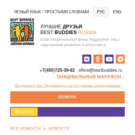
Перейти
Язы
ЯСНЫЙ ЯЗЫК / ПРОСТЫМИ СЛОВАМИ
РУС
ENG
к
содержанию
ЛУЧШИЕ
ДРУЗЬЯ
BEST
BUDDIES
RUSSIA
Благотворительный фонд поддержки лиц с
нарушением развития и интеллекта
Социальные
кнопки
+7(495)725-39-82
office@bestbuddies.ru
ТАНЦЕВАЛЬНЫЙ МАРАФОН
»
Поддержите нас! Подпишитесь на регулярные пожертвования
ПОМОЧЬ
Главное
МЕНЮ
меню
ВСЕ НОВОСТИ
>
НОВОСТИ