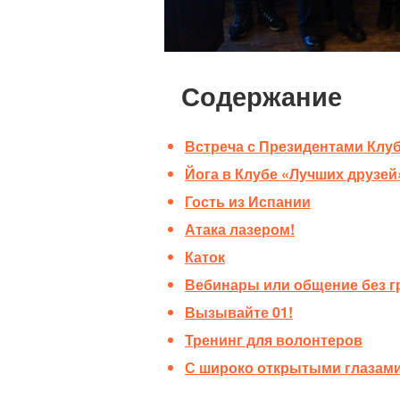
и
Содержание
Встреча с Президентами Клу
Йога в Клубе «Лучших друзе
Гость из Испании
Атака лазером!
Каток
Вебинары или общение без г
Вызывайте 01!
Тренинг для волонтеров
С широко открытыми глазам