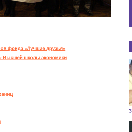
бов фонда «Лучшие друзья»
й» Высшей школы экономики
раниц
З
и