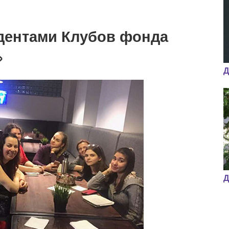
идентами Клубов фонда
»
Д
Д