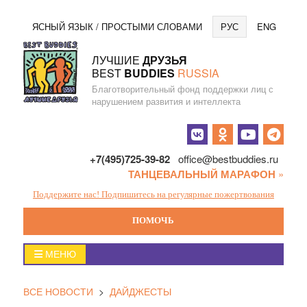
Перейти
Язы
ЯСНЫЙ ЯЗЫК / ПРОСТЫМИ СЛОВАМИ
РУС
ENG
к
содержанию
ЛУЧШИЕ
ДРУЗЬЯ
BEST
BUDDIES
RUSSIA
Благотворительный фонд поддержки лиц с
нарушением развития и интеллекта
Социальные
кнопки
+7(495)725-39-82
office@bestbuddies.ru
ТАНЦЕВАЛЬНЫЙ МАРАФОН
»
Поддержите нас! Подпишитесь на регулярные пожертвования
ПОМОЧЬ
Главное
МЕНЮ
меню
ВСЕ НОВОСТИ
>
ДАЙДЖЕСТЫ