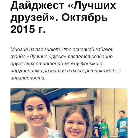
Дайджест «Лучших
друзей». Октябрь
2015 г.
П
о
Многие из вас знают, что основной задачей
л
фонда «Лучшие друзья» является создание
н
дружеских отношений между людьми с
ы
нарушениями развития и их сверстниками без
й
инвалидности.
т
е
к
с
т
п
у
б
л