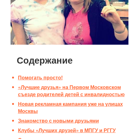
и
к
а
ц
и
и
Содержание
Помогать просто!
«Лучшие друзья» на Первом Московском
съезде родителей детей с инвалидностью
Новая рекламная кампания уже на улицах
Москвы
Знакомство с новыми друзьями
Клубы «Лучших друзей» в МПГУ и РГГУ