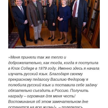
п
у
б
л
и
к
а
ц
и
и
«Меня приняли так же тепло и
доброжелательно, как тогда, когда я поступила
в Knox College в 1979 году. Именно здесь я начала
изучать русский язык. Благодаря своему
прекрасному педагогу Василию Федорову я
полюбила русский язык и поставила себе задачу
обязательно съездить в Россию. Получить
награду – огромная для меня честь!
Воспоминания об этом замечательном дне
останутся на всю жизнь!»,
– поделилась