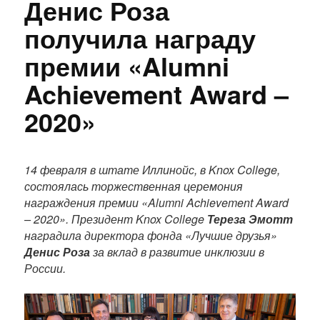
Денис Роза
получила награду
премии «Alumni
Achievement Award –
2020»
П
о
14 февраля в штате Иллинойс, в Knox College,
л
состоялась торжественная церемония
н
награждения премии «Alumni Achievement Award
ы
– 2020». Президент Knox College
Тереза Эмотт
й
наградила директора фонда «Лучшие друзья»
т
Денис Роза
за вклад в развитие инклюзии в
е
России.
к
с
т