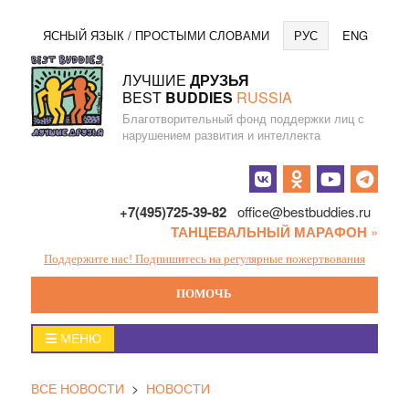
Перейти
Язы
ЯСНЫЙ ЯЗЫК / ПРОСТЫМИ СЛОВАМИ
РУС
ENG
к
содержанию
ЛУЧШИЕ
ДРУЗЬЯ
BEST
BUDDIES
RUSSIA
Благотворительный фонд поддержки лиц с
нарушением развития и интеллекта
Социальные
кнопки
+7(495)725-39-82
office@bestbuddies.ru
ТАНЦЕВАЛЬНЫЙ МАРАФОН
»
Поддержите нас! Подпишитесь на регулярные пожертвования
ПОМОЧЬ
Главное
МЕНЮ
меню
ВСЕ НОВОСТИ
>
НОВОСТИ