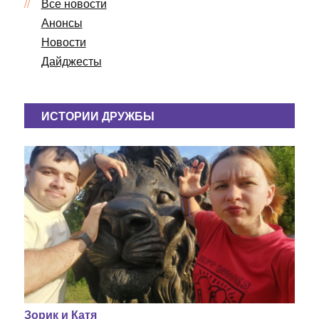
Все новости
ц
Анонсы
и
я
Новости
п
Дайджесты
о
з
а
ИСТОРИИ ДРУЖБЫ
п
и
с
я
м
Зорик и Катя