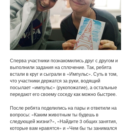
т
п
у
б
л
и
к
а
ц
Сперва участники познакомились друг с другом и
и
выполнили задания на сплочение. Так, ребята
и
встали в круг и сыграли в «Импульс». Суть в том,
что участники держатся за руки, водящий
посылает «импульс» (рукопожатие), а остальные
передают его своему соседу как можно быстрее.
После ребята поделились на пары и ответили на
вопросы: «Каким животным ты будешь в
следующей жизни?», «Найдите 3 общих занятия,
которые вам нравятся» и «Чем бы ты занимался