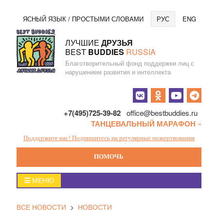
Перейти
Язы
ЯСНЫЙ ЯЗЫК / ПРОСТЫМИ СЛОВАМИ
РУС
ENG
к
содержанию
ЛУЧШИЕ
ДРУЗЬЯ
BEST
BUDDIES
RUSSIA
Благотворительный фонд поддержки лиц с
нарушением развития и интеллекта
Социальные
кнопки
+7(495)725-39-82
office@bestbuddies.ru
ТАНЦЕВАЛЬНЫЙ МАРАФОН
»
Поддержите нас! Подпишитесь на регулярные пожертвования
ПОМОЧЬ
Главное
МЕНЮ
меню
ВСЕ НОВОСТИ
>
НОВОСТИ