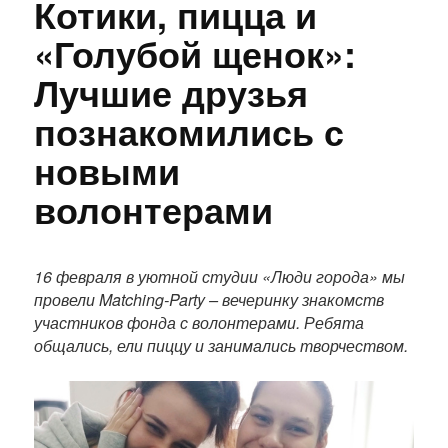
Котики, пицца и
«Голубой щенок»:
Лучшие друзья
познакомились с
новыми
волонтерами
П
о
16 февраля в уютной студии «Люди города» мы
л
провели Matching-Party – вечеринку знакомств
н
участников фонда с волонтерами. Ребята
ы
общались, ели пиццу и занимались творчеством.
й
т
е
к
с