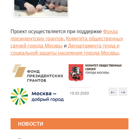
Проект осуществляется при поддержке
Фонда
президентских грантов
,
Комитета общественных
связей города Москвы
и
Департамента труда и
социальной защиты населения города Москвы
.
←
→
19.02.2020
Н
а
в
и
НОВОСТИ
г
а