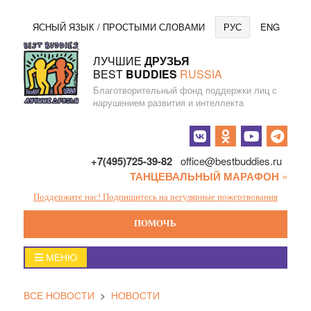
Перейти
Язы
ЯСНЫЙ ЯЗЫК / ПРОСТЫМИ СЛОВАМИ
РУС
ENG
к
содержанию
ЛУЧШИЕ
ДРУЗЬЯ
BEST
BUDDIES
RUSSIA
Благотворительный фонд поддержки лиц с
нарушением развития и интеллекта
Социальные
кнопки
+7(495)725-39-82
office@bestbuddies.ru
ТАНЦЕВАЛЬНЫЙ МАРАФОН
»
Поддержите нас! Подпишитесь на регулярные пожертвования
ПОМОЧЬ
Главное
МЕНЮ
меню
ВСЕ НОВОСТИ
>
НОВОСТИ