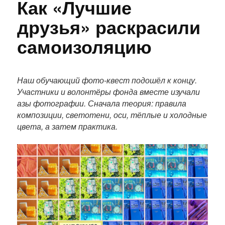
Как «Лучшие
друзья» раскрасили
самоизоляцию
П
о
Наш обучающий фото-квест подошёл к концу.
л
Участники и волонтёры фонда вместе изучали
н
азы фотографии. Сначала теория: правила
ы
композиции, светотени, оси, тёплые и холодные
й
цвета, а затем практика.
т
е
к
с
т
п
у
б
л