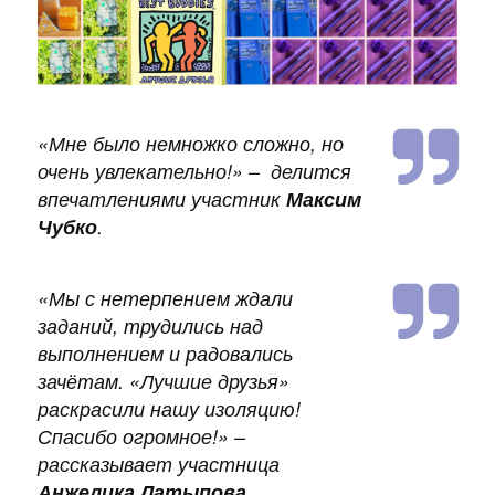
и
к
а
ц
и
«Мне было немножко сложно, но
и
очень увлекательно!»
– делится
впечатлениями участник
Максим
Чубко
.
«Мы с нетерпением ждали
заданий, трудились над
выполнением и радовались
зачётам. «Лучшие друзья»
раскрасили нашу изоляцию!
Спасибо огромное!»
–
рассказывает участница
Анжелика Латыпова
.