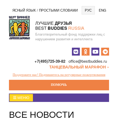
Перейти
Язы
ЯСНЫЙ ЯЗЫК / ПРОСТЫМИ СЛОВАМИ
РУС
ENG
к
содержанию
ЛУЧШИЕ
ДРУЗЬЯ
BEST
BUDDIES
RUSSIA
Благотворительный фонд поддержки лиц с
нарушением развития и интеллекта
Социальные
кнопки
+7(495)725-39-82
office@bestbuddies.ru
ТАНЦЕВАЛЬНЫЙ МАРАФОН
»
Поддержите нас! Подпишитесь на регулярные пожертвования
ПОМОЧЬ
Главное
МЕНЮ
меню
ВСЕ НОВОСТИ