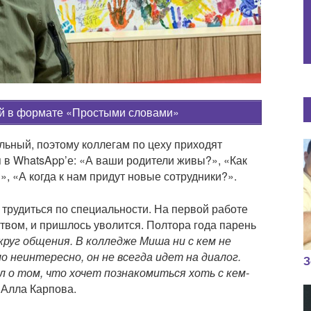
ай в формате «Простыми словами»
ьный, поэтому коллегам по цеху приходят
в WhatsApp’е: «А ваши родители живы?», «Как
, «А когда к нам придут новые сотрудники?».
 трудиться по специальности. На первой работе
твом, и пришлось уволится. Полтора года парень
круг общения. В колледже Миша ни с кем не
о неинтересно, он не всегда идет на диалог.
З
л о том, что хочет познакомиться хоть с кем-
Алла Карпова.