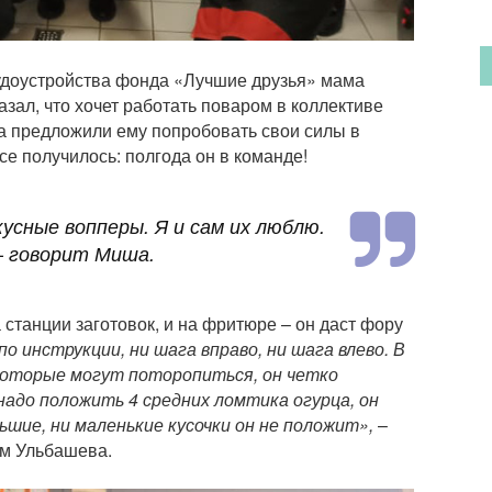
доустройства фонда «Лучшие друзья» мама
зал, что хочет работать поваром в коллективе
а предложили ему попробовать свои силы в
се получилось: полгода он в команде!
усные вопперы. Я и сам их люблю.
 говорит Миша.
а станции заготовок, и на фритюре – он даст фору
о инструкции, ни шага вправо, ни шага влево. В
 которые могут поторопиться, он четко
надо положить 4 средних ломтика огурца, он
ьшие, ни маленькие кусочки он не положит»,
–
ям Ульбашева.