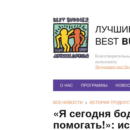
Перейти
к
содержанию
ЛУЧШИ
BEST
B
Благотворительны
интеллекта
Поддержите нас! По
Главное
О НАС
ПРОГРАММЫ
НОВОС
меню
ВСЕ НОВОСТИ
>
ИСТОРИИ ТРУДОУС
«Я сегодня бо
помогать!»: и