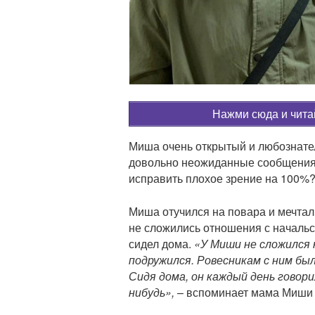
ц
и
и
Нажми сюда и чит
Миша очень открытый и любознател
довольно неожиданные сообщения 
исправить плохое зрение на 100%?»
Миша отучился на повара и мечтал
не сложились отношения с начальс
сидел дома.
«
У Миши не сложился 
подружился. Ровесникам с ним был
Сидя дома, он каждый день говори
нибудь»,
– вспоминает мама Миши 