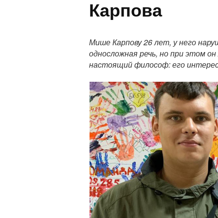
Карпова
П
о
Мише Карпову 26 лет, у него нар
л
односложная речь, но при этом о
н
настоящий философ: его интерес
ы
й
т
е
к
с
т
п
у
б
л
и
к
а