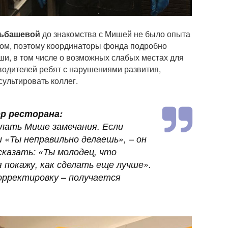
льбашевой
до знакомства с Мишей не было опыта
мом, поэтому координаторы фонда подробно
ши, в том числе о возможных слабых местах для
оводителей ребят с нарушениями развития,
сультировать коллег.
ор ресторана:
елать Мише замечания. Если
 «Ты неправильно делаешь», – он
сказать: «Ты молодец, что
я покажу, как сделать еще лучше».
орректировку – получается