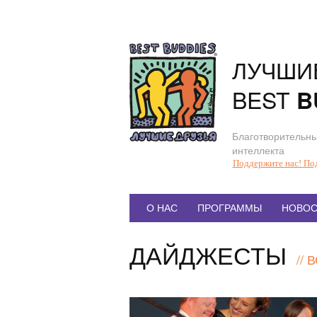
Перейти
к
содержанию
ЛУЧШИ
BEST
B
Благотворительны
интеллекта
Поддержите нас! По
Главное
О НАС
ПРОГРАММЫ
НОВОС
меню
ДАЙДЖЕСТЫ
//
В
Статья