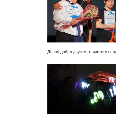
Делая добро другим от чистого се
Статья