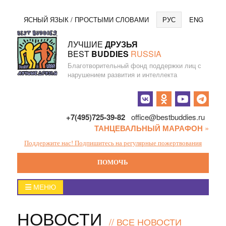
Перейти
Язы
ЯСНЫЙ ЯЗЫК / ПРОСТЫМИ СЛОВАМИ
РУС
ENG
к
содержанию
ЛУЧШИЕ
ДРУЗЬЯ
BEST
BUDDIES
RUSSIA
Благотворительный фонд поддержки лиц с
нарушением развития и интеллекта
Социальные
кнопки
+7(495)725-39-82
office@bestbuddies.ru
ТАНЦЕВАЛЬНЫЙ МАРАФОН
»
Поддержите нас! Подпишитесь на регулярные пожертвования
ПОМОЧЬ
Главное
МЕНЮ
меню
НОВОСТИ
//
ВСЕ НОВОСТИ