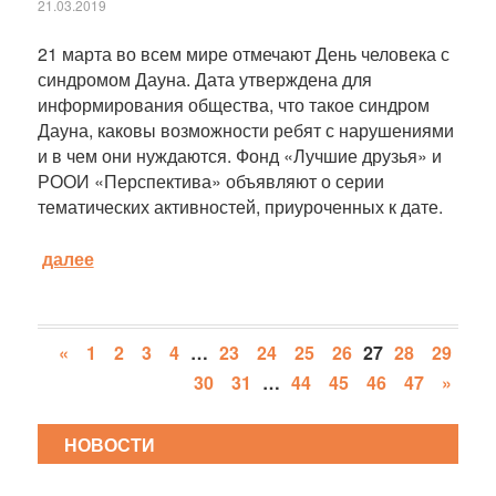
21.03.2019
21 марта во всем мире отмечают День человека с
синдромом Дауна. Дата утверждена для
информирования общества, что такое синдром
Дауна, каковы возможности ребят с нарушениями
и в чем они нуждаются. Фонд «Лучшие друзья» и
РООИ «Перспектива» объявляют о серии
тематических активностей, приуроченных к дате.
далее
«
1
2
3
4
…
23
24
25
26
27
28
29
30
31
…
44
45
46
47
»
НОВОСТИ