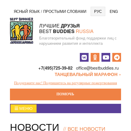
Перейти
Язы
ЯСНЫЙ ЯЗЫК / ПРОСТЫМИ СЛОВАМИ
РУС
ENG
к
содержанию
ЛУЧШИЕ
ДРУЗЬЯ
BEST
BUDDIES
RUSSIA
Благотворительный фонд поддержки лиц с
нарушением развития и интеллекта
Социальные
кнопки
+7(495)725-39-82
office@bestbuddies.ru
ТАНЦЕВАЛЬНЫЙ МАРАФОН
»
Поддержите нас! Подпишитесь на регулярные пожертвования
ПОМОЧЬ
Главное
МЕНЮ
меню
НОВОСТИ
//
ВСЕ НОВОСТИ