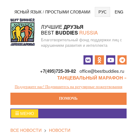
Перейти
Язы
ЯСНЫЙ ЯЗЫК / ПРОСТЫМИ СЛОВАМИ
РУС
ENG
к
содержанию
ЛУЧШИЕ
ДРУЗЬЯ
BEST
BUDDIES
RUSSIA
Благотворительный фонд поддержки лиц с
нарушением развития и интеллекта
Социальные
кнопки
+7(495)725-39-82
office@bestbuddies.ru
ТАНЦЕВАЛЬНЫЙ МАРАФОН
»
Поддержите нас! Подпишитесь на регулярные пожертвования
ПОМОЧЬ
Главное
МЕНЮ
меню
ВСЕ НОВОСТИ
>
НОВОСТИ