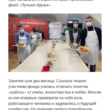
п
фонд «Лучшие друзья».
у
б
л
и
к
а
ц
и
и
Занятия шли два месяца. Сначала теория:
участники фонда учились отличать понятие
«работы» от учебы, волонтерства и хобби. Многие
из них впервые примерили на себя роль
работающего человека и задумались о будущей
профессии. На практике ребята попробовали