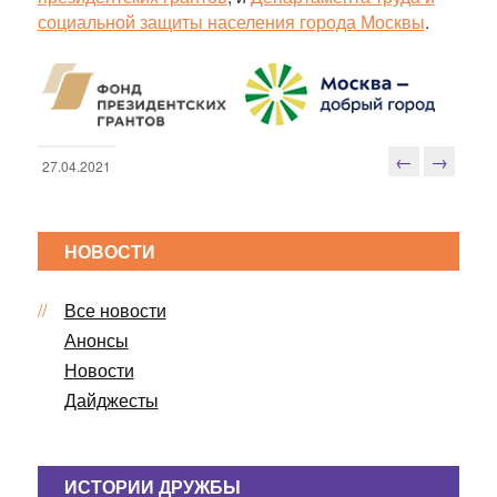
социальной защиты населения города Москвы
.
←
→
27.04.2021
Н
а
в
НОВОСТИ
и
г
Все новости
а
ц
Анонсы
и
Новости
я
Дайджесты
п
о
з
ИСТОРИИ ДРУЖБЫ
а