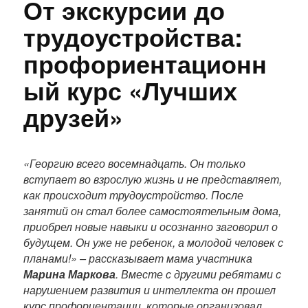
От экскурсии до
трудоустройства:
профориентационн
ый курс «Лучших
друзей»
П
о
«
Георгию всего восемнадцать. Он только
л
вступает во взрослую жизнь и не представляет,
н
как происходит трудоустройство. После
ы
занятий он стал более самостоятельным дома,
й
приобрел новые навыки и осознанно заговорил о
т
будущем. Он уже не ребенок, а молодой человек с
е
планами!
» – рассказывает мама участника
к
Марина Маркова
. Вместе с другими ребятами с
с
нарушением развития и интеллекта он прошел
т
курс профориентации, которые организовал