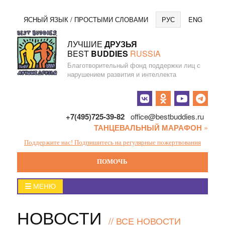
Перейти
Язы
ЯСНЫЙ ЯЗЫК / ПРОСТЫМИ СЛОВАМИ
РУС
ENG
к
содержанию
ЛУЧШИЕ
ДРУЗЬЯ
BEST
BUDDIES
RUSSIA
Благотворительный фонд поддержки лиц с
нарушением развития и интеллекта
Социальные
кнопки
+7(495)725-39-82
office@bestbuddies.ru
ТАНЦЕВАЛЬНЫЙ МАРАФОН
»
Поддержите нас! Подпишитесь на регулярные пожертвования
ПОМОЧЬ
Главное
МЕНЮ
меню
НОВОСТИ
//
ВСЕ НОВОСТИ