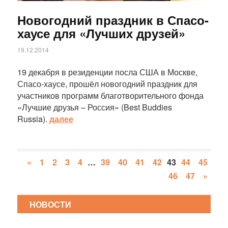
Новогодний праздник в Спасо-
хаусе для «Лучших друзей»
19.12.2014
19 декабря в резиденции посла США в Москве,
Спасо-хаусе, прошёл новогодний праздник для
участников программ благотворительного фонда
«Лучшие друзья – Россия» (Best Buddies
Russia).
далее
«
1
2
3
4
…
39
40
41
42
43
44
45
46
47
»
НОВОСТИ