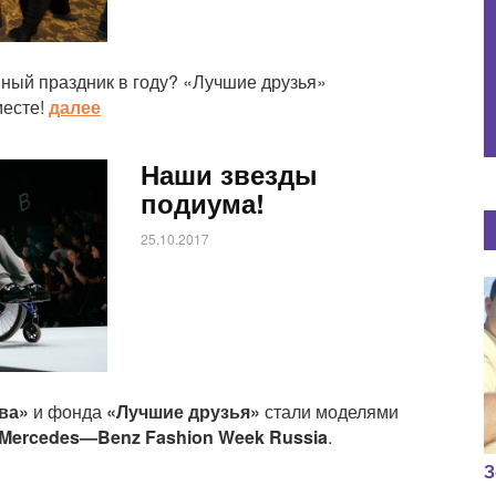
ный праздник в году? «Лучшие друзья»
месте!
далее
Наши звезды
подиума!
25.10.2017
ва»
и фонда
«Лучшие друзья»
стали моделями
Mercedes
—
Benz
Fashion
Week
Russia
.
З