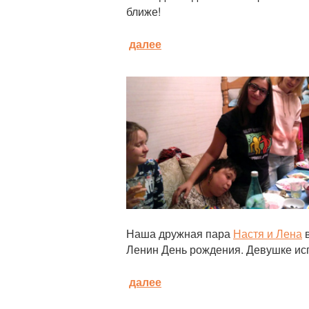
ближе!
далее
Статья
Наша дружная пара
Настя и Лена
в
Ленин День рождения. Девушке исп
далее