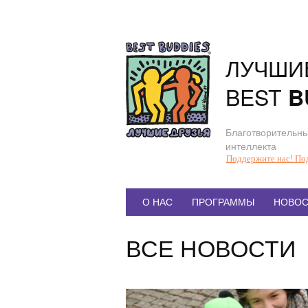
Перейти
к
содержанию
ЛУЧШИ
BEST
B
Благотворительны
интеллекта
Поддержите нас! По
Главное
О НАС
ПРОГРАММЫ
НОВОС
меню
ВСЕ НОВОСТИ
Статья