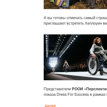
А вы готовы отмечать самый страш
приглашают встретить Хеллоуин в
Статья
Представители
РООИ «Перспекти
показа Dress For Success в рамках
далее