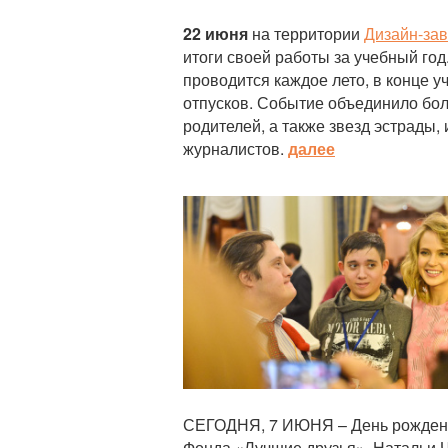
22 июня
на территории
Дизайн-за
итоги своей работы за учебный го
проводится каждое лето, в конце у
отпусков. Событие объединило бол
родителей, а также звезд эстрады,
журналистов.
далее
Статья
СЕГОДНЯ, 7 ИЮНЯ – День рождени
Фонда «Лучшие друзья», Натальи 