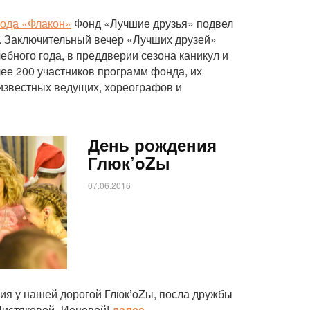
вода «Флакон»
Фонд «Лучшие друзья» подвел
д. Заключительный вечер «Лучших друзей»
чебного года, в преддверии сезона каникул и
ее 200 участников программ фонда, их
 известных ведущих, хореографов и
День рождения
Глюк’oZы
07.06.2016
я у нашей дорогой Глюк’oZы, посла дружбы
Чистяковой- Ионовой!
далее