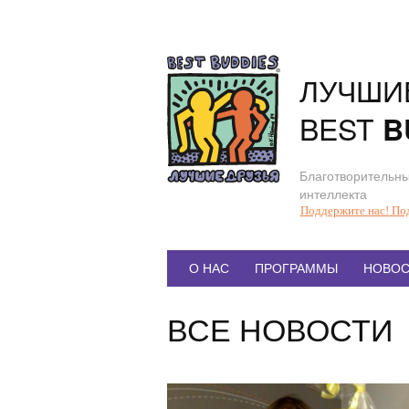
Перейти
к
содержанию
ЛУЧШИ
BEST
B
Благотворительны
интеллекта
Поддержите нас! По
Главное
О НАС
ПРОГРАММЫ
НОВОС
меню
ВСЕ НОВОСТИ
Статья