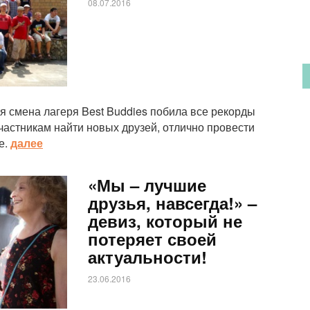
08.07.2016
я смена лагеря Best Buddies побила все рекорды
частникам найти новых друзей, отлично провести
е.
далее
«Мы – лучшие
друзья, навсегда!» –
девиз, который не
потеряет своей
актуальности!
23.06.2016