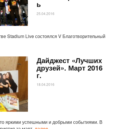
ь
25.04.2016
тве Stadium Live состоялся V Благотворительный
Дайджест «Лучших
друзей». Март 2016
г.
18.04.2016
ато яркими успешными и добрыми событиями. В
риятия за март.
далее